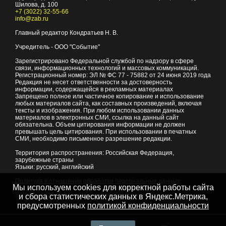
Шилова, д. 100
+7 (3022) 32-55-66
info@zab.ru
Главный редактор Кондратьев Н. В.
Учредитель - ООО "Событие"
Зарегистрировано Федеральной службой по надзору в сфере
связи, информационных технологий и массовых коммуникаций.
Регистрационный номер: ЭЛ № ФС 77 - 75882 от 24 июня 2019 года
Редакция не несет ответственности за достоверность
информации, содержащейся в рекламных материалах
Запрещено полное или частичное копирование и использование
любых материалов сайта, как составных произведений, включая
тексты и изображения. При любом использовании данных
материалов в электронных СМИ, ссылка на данный сайт
обязательна. Объем цитирования информации не должен
превышать цель цитирования. При использовании в печатных
СМИ, необходимо письменное разрешение редакции.
Территория распространения: Российская Федерация,
зарубежные страны
Языки: русский, английский
Политика в отношении обработки персональных данных
Мы используем cookies для корректной работы сайта
© 2007 - 2026
Портал Читы и Забайкальского края
и сбора статистических данных в Яндекс.Метрика,
предусмотренных
политикой конфиденциальности