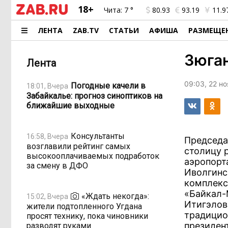
18+
Чита:
7 °
80.93
93.19
11.9
ЛЕНТА
ZAB.TV
СТАТЬИ
АФИША
РАЗМЕЩЕ
Зюган
Лента
09:03, 22 н
Погодные качели в
18:01, Вчера
Забайкалье: прогноз синоптиков на
ближайшие выходные
Консультанты
16:58, Вчера
Председа
возглавили рейтинг самых
столицу 
высокооплачиваемых подработок
аэропорт
за смену в ДФО
Иволгинс
комплекс
«Байкал-
«Ждать некогда»:
15:02, Вчера
Итигэлов
жители подтопленного Угдана
традицио
просят технику, пока чиновники
президен
разводят руками