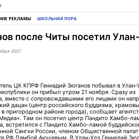
7
НИЕ РЕКЛАМЫ
ШКОЛЬНАЯ ПОРА
ов после Читы посетил Улан
оября 2007
тель ЦК КПРФ Геннадий Зюганов побывал в Улан-У
республики он прибыл утром 21 ноября. Сразу из
а, вместе с сопровождавшими его лицами он напр
кий дацан (центр российского буддизма, храмов
 в пригородном районе города), сообщает агентс
Медиа». Там он посетил центр Пандито Хамбо-лам
а, встретился с Пандито Хамбо-ламой буддийско
нной Сангхи России, членом Общественной палат
те РФ Дамбой Аюшевым. В Улан-Удэ Геннадий Зю