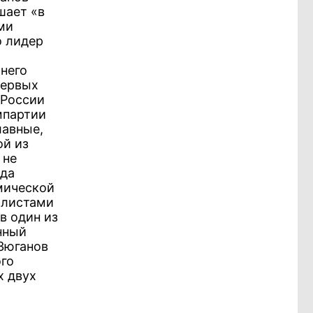
шает «в
ми
о лидер
него
первых
 России
мпартии
лавные,
ой из
 не
ода
мической
алистами
в один из
нный
 Зюганов
ого
х двух