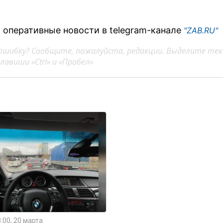
 оперативные новости в telegram-канале
"ZAB.RU"
ошибку? Сообщите, пожалуйста, редакции. Выделите тек
авиши «Ctrl» и «Пробел»
:00, 20 марта