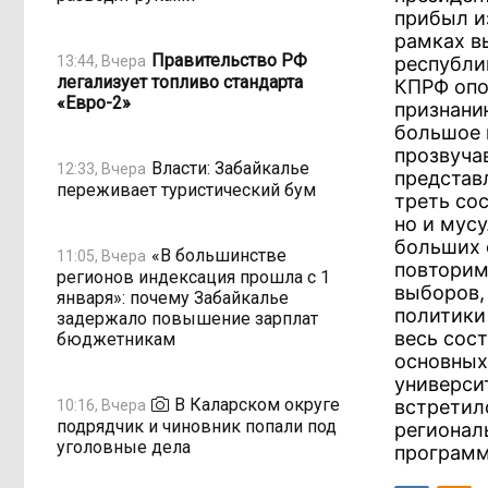
прибыл и
рамках в
Правительство РФ
13:44, Вчера
республи
легализует топливо стандарта
КПРФ опоз
«Евро-2»
признани
большое 
прозвуча
Власти: Забайкалье
12:33, Вчера
представл
переживает туристический бум
треть со
но и мус
больших 
«В большинстве
11:05, Вчера
повторим
регионов индексация прошла с 1
выборов,
января»: почему Забайкалье
политики
задержало повышение зарплат
весь сос
бюджетникам
основных
универси
В Каларском округе
встретил
10:16, Вчера
подрядчик и чиновник попали под
регионал
уголовные дела
программ