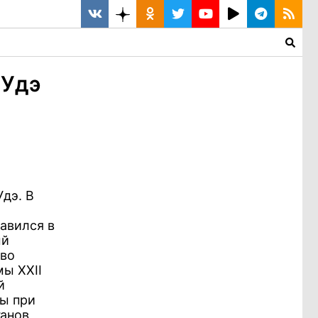
-Удэ
дэ. В
авился в
ый
тво
ы ХХII
й
ы при
ганов