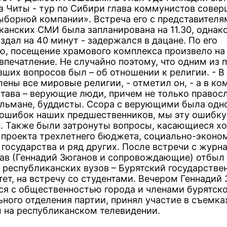
з Читы - тур по Сибири глава коммунистов совер
ыборной компании». Встреча его с представителя
канских СМИ была запланирована на 11.30, однак
дал на 40 минут - задержался в дацане. По его
ю, посещение храмового комплекса произвело на 
впечатление. Не случайно поэтому, что одним из 
вших вопросов был – об отношении к религии. - В
ены все мировые религии, - отметил он, - а в ко
става – верующие люди, причем не только правос
ульмане, буддисты. Ссора с верующими была одн
ошибок наших предшественников, мы эту ошибку
. Также были затронуты вопросы, касающиеся х
 проекта трехлетнего бюджета, социально-эконо
 государства и ряд других. После встречи с журн
тав (Геннадий Зюганов и сопровождающие) отбыл 
 республиканских вузов – Бурятский государстве
тет, на встречу со студентами. Вечером Геннадий
ся с общественностью города и членами бурятск
ьного отделения партии, принял участие в съемка
 на республиканском телевидении.