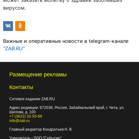
может заказать молитву о здравии заболевших
вирусом.
Важные и оперативные новости в telegram-канале
"ZAB.RU"
Размещение рекламы
Контакты
Сетевое издание ZAB.RU
Адрес редакции:
672038
, Россия, Забайкальский край, г.
Чита
,
ул.
Шилова, д. 100
+7 (3022) 32-55-66
info@zab.ru
Главный редактор Кондратьев Н. В.
Учредитель - ООО "Событие"