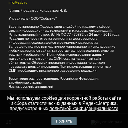
info@zab.ru
Главный редактор Кондратьев Н. В.
Учредитель - ООО "Событие"
Зарегистрировано Федеральной службой по надзору в сфере
связи, информационных технологий и массовых коммуникаций.
Регистрационный номер: ЭЛ № ФС 77 - 75882 от 24 июня 2019 года
Редакция не несет ответственности за достоверность
информации, содержащейся в рекламных материалах
Запрещено полное или частичное копирование и использование
любых материалов сайта, как составных произведений, включая
тексты и изображения. При любом использовании данных
материалов в электронных СМИ, ссылка на данный сайт
обязательна. Объем цитирования информации не должен
превышать цель цитирования. При использовании в печатных
СМИ, необходимо письменное разрешение редакции.
Территория распространения: Российская Федерация,
зарубежные страны
Языки: русский, английский
Политика в отношении обработки персональных данных
Мы используем cookies для корректной работы сайта
© 2007 - 2026
Портал Читы и Забайкальского края
и сбора статистических данных в Яндекс.Метрика,
предусмотренных
политикой конфиденциальности
Принять
18+