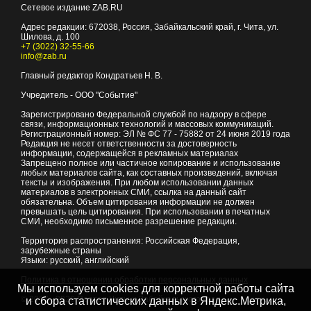
Сетевое издание ZAB.RU
Адрес редакции:
672038
, Россия, Забайкальский край, г.
Чита
,
ул.
Шилова, д. 100
+7 (3022) 32-55-66
info@zab.ru
Главный редактор Кондратьев Н. В.
Учредитель - ООО "Событие"
Зарегистрировано Федеральной службой по надзору в сфере
связи, информационных технологий и массовых коммуникаций.
Регистрационный номер: ЭЛ № ФС 77 - 75882 от 24 июня 2019 года
Редакция не несет ответственности за достоверность
информации, содержащейся в рекламных материалах
Запрещено полное или частичное копирование и использование
любых материалов сайта, как составных произведений, включая
тексты и изображения. При любом использовании данных
материалов в электронных СМИ, ссылка на данный сайт
обязательна. Объем цитирования информации не должен
превышать цель цитирования. При использовании в печатных
СМИ, необходимо письменное разрешение редакции.
Территория распространения: Российская Федерация,
зарубежные страны
Языки: русский, английский
Политика в отношении обработки персональных данных
Мы используем cookies для корректной работы сайта
© 2007 - 2026
Портал Читы и Забайкальского края
и сбора статистических данных в Яндекс.Метрика,