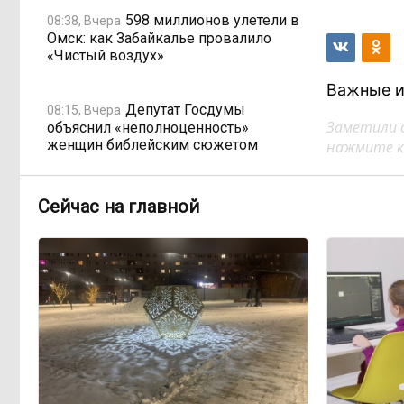
598 миллионов улетели в
08:38, Вчера
Омск: как Забайкалье провалило
«Чистый воздух»
Важные и
Депутат Госдумы
08:15, Вчера
Заметили 
объяснил «неполноценность»
женщин библейским сюжетом
нажмите кл
Прокуратура начала
08:10, Вчера
Сейчас на главной
проверку из-за раскопок ТГК-14
Когда ждать денег?
19:02, 5 августа
Забайкалье — в списке регионов,
где бюджетники могут остаться без
выплат
«Их масштаб может
17:30, 5 августа
превысить весь наш опыт»: Осипов