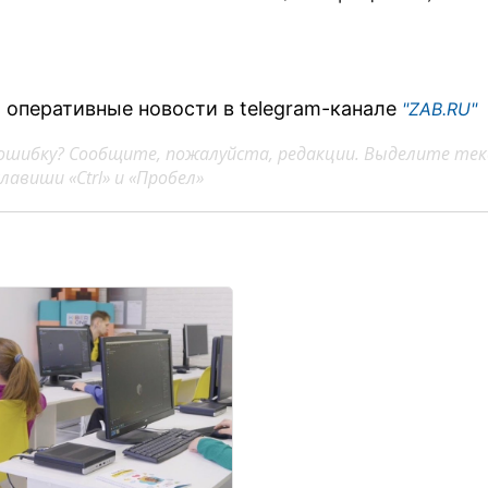
 оперативные новости в telegram-канале
"ZAB.RU"
ошибку? Сообщите, пожалуйста, редакции. Выделите тек
авиши «Ctrl» и «Пробел»