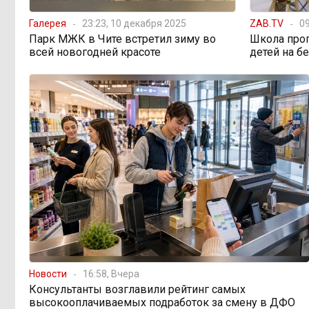
предупреждает о климатической
угрозе на фоне пожаров в Европе
Галерея
23:23, 10 декабря 2025
ZAB.TV
09
Парк МЖК в Чите встретил зиму во
Школа про
всей новогодней красоте
детей на б
По волнам Арахлея: на
16:00, 5 августа
любимом озере забайкальцев
улучшили LTE-сеть
Путин подписал закон,
12:33, 5 августа
вдвое расширяющий основания для
выдворения мигрантов
Читинская
12:32, 5 августа
администрация хочет
отремонтировать кабинет за 6,8
миллиона: что скрывает смета?
Новости
16:58, Вчера
«Нефтемаркет»
11:47, 5 августа
Консультанты возглавили рейтинг самых
отвечает: региональные власти
высокооплачиваемых подработок за смену в ДФО
неточно изложили ситуацию с