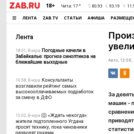
18+
Чита:
17 °
80.93
93.19
11.
ЛЕНТА
ZAB.TV
СТАТЬИ
АФИША
РАЗМЕЩЕ
Произ
Лента
увели
Погодные качели в
18:01, Вчера
Забайкалье: прогноз синоптиков на
Авто, 12:59,
ближайшие выходные
Консультанты
16:58, Вчера
возглавили рейтинг самых
высокооплачиваемых подработок
За девят
за смену в ДФО
машин - п
сравнени
«Ждать некогда»:
15:02, Вчера
приводят
жители подтопленного Угдана
просят технику, пока чиновники
статисти
разводят руками