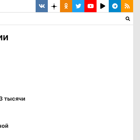
ии
23 тысячи
ной