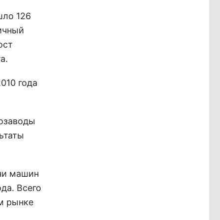
шло 126
гичный
ост
а.
010 года
тозаводы
льтаты
ячи машин
да. Всего
м рынке