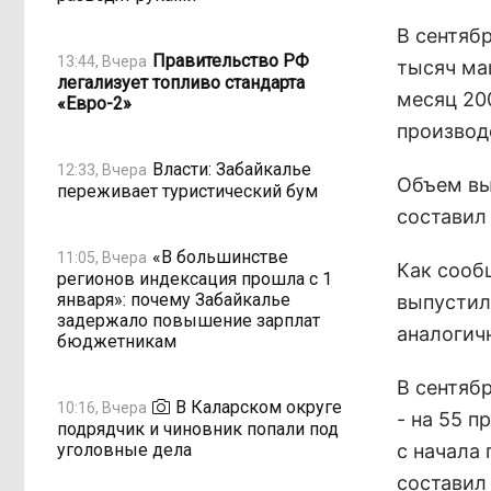
В сентяб
Правительство РФ
13:44, Вчера
тысяч ма
легализует топливо стандарта
месяц 200
«Евро-2»
производ
Власти: Забайкалье
12:33, Вчера
Объем вы
переживает туристический бум
составил 
«В большинстве
11:05, Вчера
Как сооб
регионов индексация прошла с 1
января»: почему Забайкалье
выпустил
задержало повышение зарплат
аналогич
бюджетникам
В сентяб
В Каларском округе
10:16, Вчера
- на 55 п
подрядчик и чиновник попали под
уголовные дела
с начала
составил