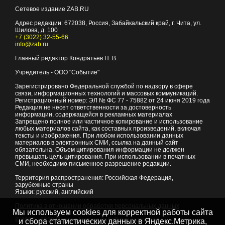
Сетевое издание ZAB.RU
Адрес редакции:
672038
, Россия, Забайкальский край, г.
Чита
,
ул.
Шилова, д. 100
+7 (3022) 32-55-66
info@zab.ru
Главный редактор Кондратьев Н. В.
Учредитель - ООО "Событие"
Зарегистрировано Федеральной службой по надзору в сфере
связи, информационных технологий и массовых коммуникаций.
Регистрационный номер: ЭЛ № ФС 77 - 75882 от 24 июня 2019 года
Редакция не несет ответственности за достоверность
информации, содержащейся в рекламных материалах
Запрещено полное или частичное копирование и использование
любых материалов сайта, как составных произведений, включая
тексты и изображения. При любом использовании данных
материалов в электронных СМИ, ссылка на данный сайт
обязательна. Объем цитирования информации не должен
превышать цель цитирования. При использовании в печатных
СМИ, необходимо письменное разрешение редакции.
Территория распространения: Российская Федерация,
зарубежные страны
Языки: русский, английский
Политика в отношении обработки персональных данных
Мы используем cookies для корректной работы сайта
© 2007 - 2026
Портал Читы и Забайкальского края
и сбора статистических данных в Яндекс.Метрика,