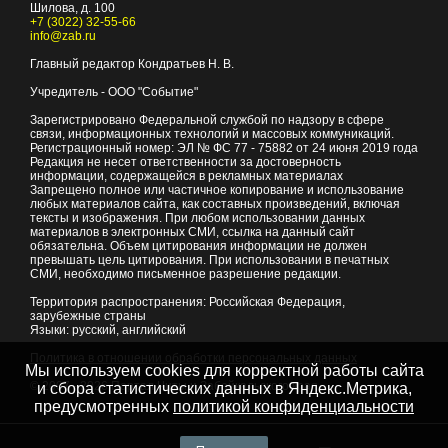
Шилова, д. 100
+7 (3022) 32-55-66
info@zab.ru
Главный редактор Кондратьев Н. В.
Учредитель - ООО "Событие"
Зарегистрировано Федеральной службой по надзору в сфере
связи, информационных технологий и массовых коммуникаций.
Регистрационный номер: ЭЛ № ФС 77 - 75882 от 24 июня 2019 года
Редакция не несет ответственности за достоверность
информации, содержащейся в рекламных материалах
Запрещено полное или частичное копирование и использование
любых материалов сайта, как составных произведений, включая
тексты и изображения. При любом использовании данных
материалов в электронных СМИ, ссылка на данный сайт
обязательна. Объем цитирования информации не должен
превышать цель цитирования. При использовании в печатных
СМИ, необходимо письменное разрешение редакции.
Территория распространения: Российская Федерация,
зарубежные страны
Языки: русский, английский
Политика в отношении обработки персональных данных
Мы используем cookies для корректной работы сайта
© 2007 - 2026
Портал Читы и Забайкальского края
и сбора статистических данных в Яндекс.Метрика,
предусмотренных
политикой конфиденциальности