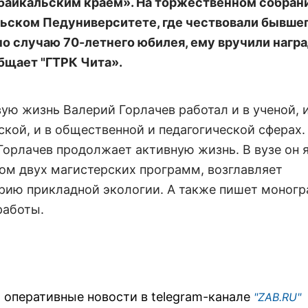
байкальским краем». На торжественном собрани
ьском Педуниверситете, где чествовали бывше
по случаю 70-летнего юбилея, ему вручили награ
бщает "ГТРК Чита».
ую жизнь Валерий Горлачев работал и в ученой, и
ской, и в общественной и педагогической сферах.
Горлачев продолжает активную жизнь. В вузе он 
ом двух магистерских программ, возглавляет
рию прикладной экологии. А также пишет моногр
работы.
 оперативные новости в telegram-канале
"ZAB.RU"