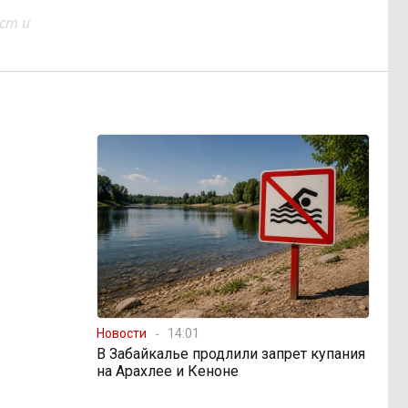
ст и
Новости
14:01
В Забайкалье продлили запрет купания
на Арахлее и Кеноне