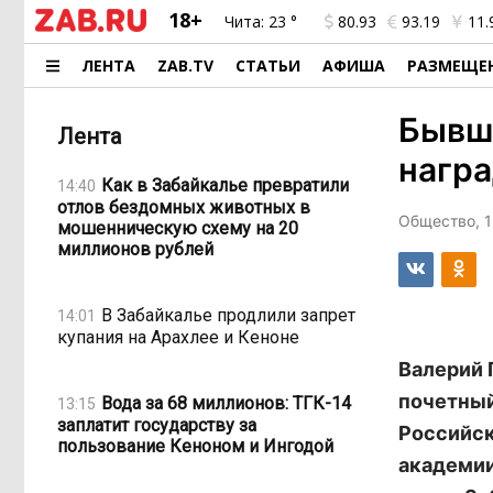
18+
Чита:
23 °
80.93
93.19
11.
ЛЕНТА
ZAB.TV
СТАТЬИ
АФИША
РАЗМЕЩЕ
Бывш
Лента
награ
Как в Забайкалье превратили
14:40
отлов бездомных животных в
Общество, 1
мошенническую схему на 20
миллионов рублей
В Забайкалье продлили запрет
14:01
купания на Арахлее и Кеноне
Валерий 
почетный
Вода за 68 миллионов: ТГК-14
13:15
заплатит государству за
Российск
пользование Кеноном и Ингодой
академии