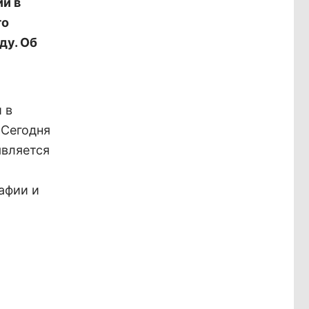
и в
го
ду. Об
 в
 Сегодня
является
афии и