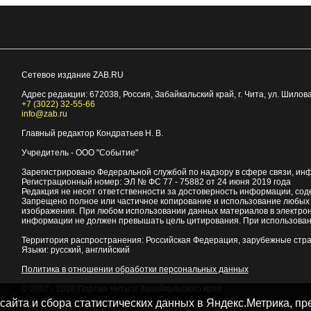
Сетевое издание ZAB.RU
Адрес редакции:
672038
, Россия, Забайкальский край, г.
Чита
,
ул. Шилова
+7 (3022) 32-55-66
info@zab.ru
Главный редактор Кондратьев Н. В.
Учредитель - ООО "Событие"
Зарегистрировано Федеральной службой по надзору в сфере связи, ин
Регистрационный номер: ЭЛ № ФС 77 - 75882 от 24 июня 2019 года
Редакция не несет ответственности за достоверность информации, со
Запрещено полное или частичное копирование и использование любых м
изображения. При любом использовании данных материалов в электро
информации не должен превышать цель цитирования. При использован
Территория распространения: Российская Федерация, зарубежные стр
Языки: русский, английский
Политика в отношении обработки персональных данных
© 2007 - 2026
Портал Читы и Забайкальского края
 сайта и сбора статистических данных в Яндекс.Метрика, 