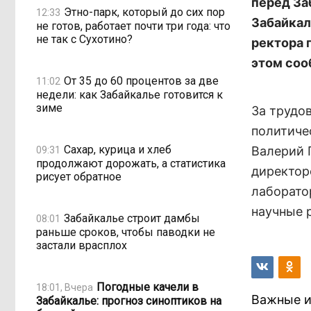
перед За
Этно-парк, который до сих пор
12:33
Забайкал
не готов, работает почти три года: что
не так с Сухотино?
ректора 
этом соо
От 35 до 60 процентов за две
11:02
недели: как Забайкалье готовится к
зиме
За трудов
политиче
Сахар, курица и хлеб
Валерий 
09:31
продолжают дорожать, а статистика
директор
рисует обратное
лаборато
научные 
Забайкалье строит дамбы
08:01
раньше сроков, чтобы паводки не
застали врасплох
Погодные качели в
18:01, Вчера
Важные и
Забайкалье: прогноз синоптиков на