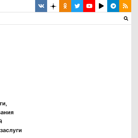
ти,
вания
й
 заслуги