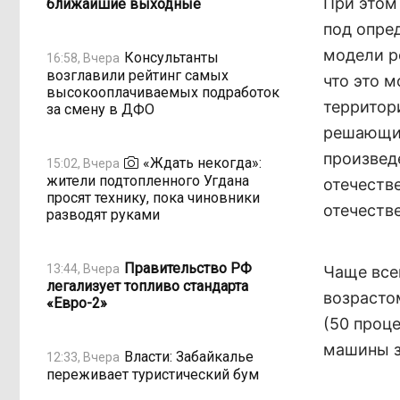
При этом 
ближайшие выходные
под опре
модели р
Консультанты
16:58, Вчера
возглавили рейтинг самых
что это 
высокооплачиваемых подработок
территори
за смену в ДФО
решающим
произвед
«Ждать некогда»:
15:02, Вчера
жители подтопленного Угдана
отечеств
просят технику, пока чиновники
отечеств
разводят руками
Правительство РФ
13:44, Вчера
Чаще все
легализует топливо стандарта
возрасто
«Евро-2»
(50 проц
машины з
Власти: Забайкалье
12:33, Вчера
переживает туристический бум