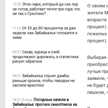
Этно-парк, который до сих пор
12:33
О своем 
не готов, работает почти три года: что
жители М
не так с Сухотино?
возрасте 
процент)
От 35 до 60 процентов за две
11:02
недели: как Забайкалье готовится к
пожилых 
зиме
процент).
Сахар, курица и хлеб
09:31
продолжают дорожать, а статистика
Выбирая 
рисует обратное
приобрес
лучше пр
Забайкалье строит дамбы
08:01
заявили, 
раньше сроков, чтобы паводки не
не будет 
застали врасплох
пешком, 
Погодные качели в
18:01, Вчера
Забайкалье: прогноз синоптиков на