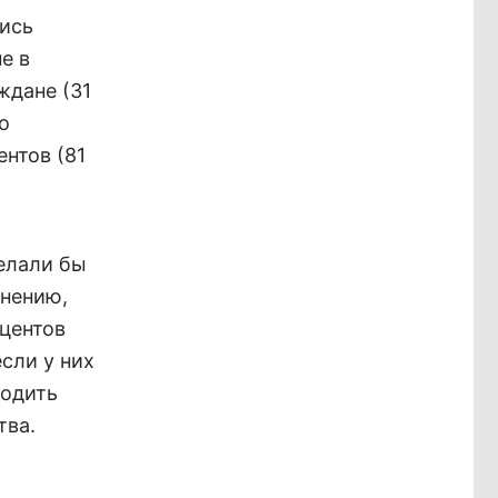
ись
е в
ждане (31
о
нтов (81
елали бы
мнению,
центов
сли у них
ходить
тва.