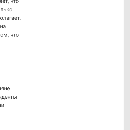
ет, что
олько
олагает,
 на
ом, что
и
ияне
онденты
ии