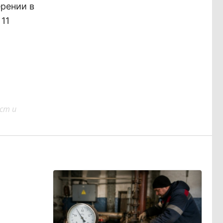
ерении в
11
ст и