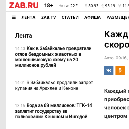
18+
Чита:
22 °
80.93
93.19
11.
ЛЕНТА
ZAB.TV
СТАТЬИ
АФИША
РАЗМЕЩЕ
Кажд
Лента
скоро
Как в Забайкалье превратили
14:40
отлов бездомных животных в
Авто, 09:16
мошенническую схему на 20
миллионов рублей
В Забайкалье продлили запрет
14:01
купания на Арахлее и Кеноне
Каждый п
приобрес
Вода за 68 миллионов: ТГК-14
13:15
человек 
заплатит государству за
центром 
пользование Кеноном и Ингодой