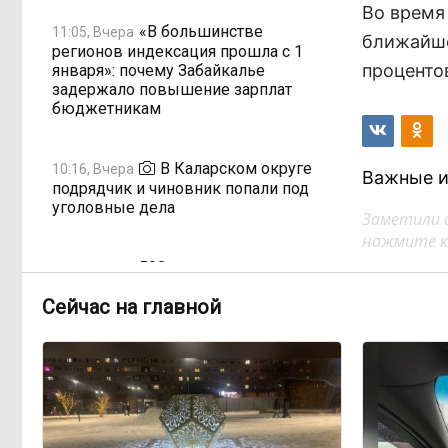
Во время
«В большинстве
11:05, Вчера
ближайше
регионов индексация прошла с 1
проценто
января»: почему Забайкалье
задержало повышение зарплат
бюджетникам
В Каларском округе
10:16, Вчера
Важные и
подрядчик и чиновник попали под
уголовные дела
Заметили 
нажмите кл
598 миллионов улетели в
08:38, Вчера
Омск: как Забайкалье провалило
Сейчас на главной
«Чистый воздух»
Депутат Госдумы
08:15, Вчера
объяснил «неполноценность»
женщин библейским сюжетом