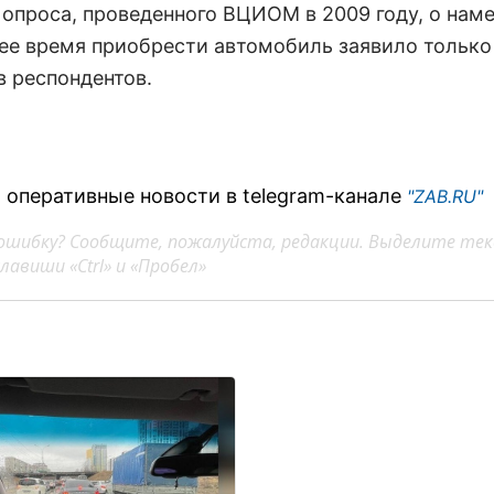
 опроса, проведенного ВЦИОМ в 2009 году, о нам
е время приобрести автомобиль заявило только 
в респондентов.
 оперативные новости в telegram-канале
"ZAB.RU"
ошибку? Сообщите, пожалуйста, редакции. Выделите тек
авиши «Ctrl» и «Пробел»