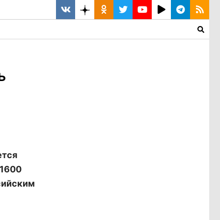
ь
ется
 1600
сийским