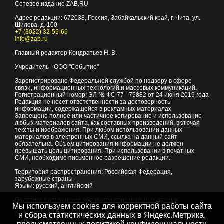
Сетевое издание ZAB.RU
Адрес редакции:
672038
, Россия, Забайкальский край, г.
Чита
,
ул.
Шилова, д. 100
+7 (3022) 32-55-66
info@zab.ru
Главный редактор Кондратьев Н. В.
Учредитель - ООО "Событие"
Зарегистрировано Федеральной службой по надзору в сфере
связи, информационных технологий и массовых коммуникаций.
Регистрационный номер: ЭЛ № ФС 77 - 75882 от 24 июня 2019 года
Редакция не несет ответственности за достоверность
информации, содержащейся в рекламных материалах
Запрещено полное или частичное копирование и использование
любых материалов сайта, как составных произведений, включая
тексты и изображения. При любом использовании данных
материалов в электронных СМИ, ссылка на данный сайт
обязательна. Объем цитирования информации не должен
превышать цель цитирования. При использовании в печатных
СМИ, необходимо письменное разрешение редакции.
Территория распространения: Российская Федерация,
зарубежные страны
Языки: русский, английский
Политика в отношении обработки персональных данных
Мы используем cookies для корректной работы сайта
© 2007 - 2026
Портал Читы и Забайкальского края
и сбора статистических данных в Яндекс.Метрика,