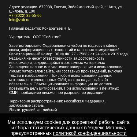
Адрес редакции:
672038
, Россия, Забайкальский край, г.
Чита
,
ул.
Шилова, д. 100
+7 (3022) 32-55-66
info@zab.ru
Главный редактор Кондратьев Н. В.
Учредитель - ООО "Событие"
Зарегистрировано Федеральной службой по надзору в сфере
связи, информационных технологий и массовых коммуникаций.
Регистрационный номер: ЭЛ № ФС 77 - 75882 от 24 июня 2019 года
Редакция не несет ответственности за достоверность
информации, содержащейся в рекламных материалах
Запрещено полное или частичное копирование и использование
любых материалов сайта, как составных произведений, включая
тексты и изображения. При любом использовании данных
материалов в электронных СМИ, ссылка на данный сайт
обязательна. Объем цитирования информации не должен
превышать цель цитирования. При использовании в печатных
СМИ, необходимо письменное разрешение редакции.
Территория распространения: Российская Федерация,
зарубежные страны
Языки: русский, английский
Политика в отношении обработки персональных данных
Мы используем cookies для корректной работы сайта
© 2007 - 2026
Портал Читы и Забайкальского края
и сбора статистических данных в Яндекс.Метрика,
предусмотренных
политикой конфиденциальности