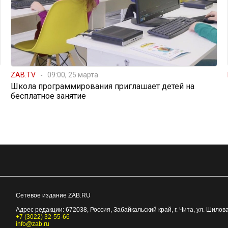
ZAB.TV
09:00, 25 марта
Школа программирования приглашает детей на
бесплатное занятие
Сетевое издание ZAB.RU
Адрес редакции:
672038
, Россия, Забайкальский край, г.
Чита
,
ул. Шилова
+7 (3022) 32-55-66
info@zab.ru