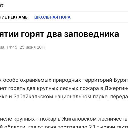
97
НИЕ РЕКЛАМЫ
ШКОЛЬНАЯ ПОРА
ятии горят два заповедника
я, 14:45, 25 июня 2011
х особо охраняемых природных территорий Буря
ет гореть два крупных лесных пожара в Джерги
ике и Забайкальском национальном парке, перед
числе крупных - пожар в Жигаловском лесничеств
 области, где от огня пострадало 2,1 тысячи гек