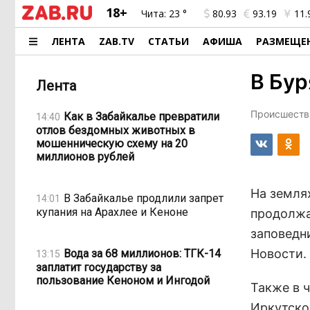
18+
Чита:
23 °
80.93
93.19
11.
ЛЕНТА
ZAB.TV
СТАТЬИ
АФИША
РАЗМЕЩЕ
В Бур
Лента
Происшестви
Как в Забайкалье превратили
14:40
отлов бездомных животных в
мошенническую схему на 20
миллионов рублей
На земля
В Забайкалье продлили запрет
14:01
купания на Арахлее и Кеноне
продолжа
заповедн
Новости.
Вода за 68 миллионов: ТГК-14
13:15
заплатит государству за
пользование Кеноном и Ингодой
Также в 
Иркутской