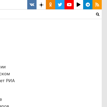
тии
нском
ает РИА
е
таров