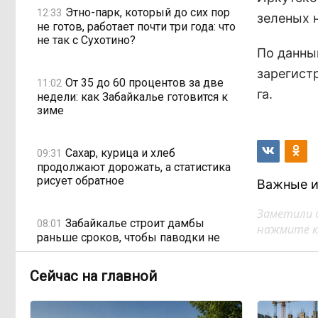
Этно-парк, который до сих пор
12:33
зеленых 
не готов, работает почти три года: что
не так с Сухотино?
По данны
зарегист
От 35 до 60 процентов за две
11:02
га.
недели: как Забайкалье готовится к
зиме
Сахар, курица и хлеб
09:31
продолжают дорожать, а статистика
рисует обратное
Важные и
Заметили 
Забайкалье строит дамбы
08:01
нажмите кл
раньше сроков, чтобы паводки не
застали врасплох
Сейчас на главной
Погодные качели в
18:01, Вчера
Забайкалье: прогноз синоптиков на