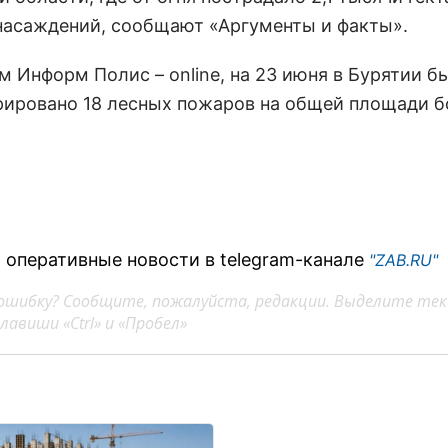
насаждений, сообщают «Аргументы и факты».
м Информ Полис – online, на 23 июня в Бурятии б
рировано 18 лесных пожаров на общей площади б
 оперативные новости в telegram-канале
"ZAB.RU"
ошибку? Сообщите, пожалуйста, редакции. Выделите тек
авиши «Ctrl» и «Пробел»