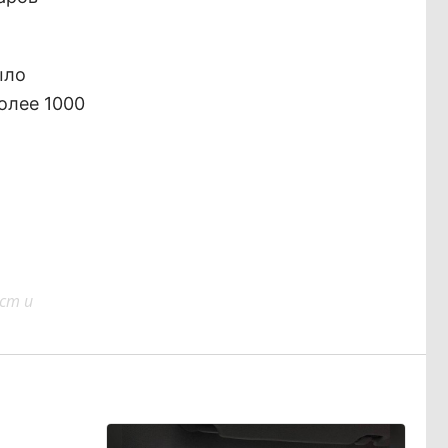
ыло
олее 1000
ст и