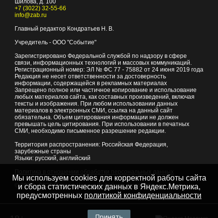
Шилова, д. 100
+7 (3022) 32-55-66
info@zab.ru
Главный редактор Кондратьев Н. В.
Учредитель - ООО "Событие"
Зарегистрировано Федеральной службой по надзору в сфере
связи, информационных технологий и массовых коммуникаций.
Регистрационный номер: ЭЛ № ФС 77 - 75882 от 24 июня 2019 года
Редакция не несет ответственности за достоверность
информации, содержащейся в рекламных материалах
Запрещено полное или частичное копирование и использование
любых материалов сайта, как составных произведений, включая
тексты и изображения. При любом использовании данных
материалов в электронных СМИ, ссылка на данный сайт
обязательна. Объем цитирования информации не должен
превышать цель цитирования. При использовании в печатных
СМИ, необходимо письменное разрешение редакции.
Территория распространения: Российская Федерация,
зарубежные страны
Языки: русский, английский
Политика в отношении обработки персональных данных
Мы используем cookies для корректной работы сайта
© 2007 - 2026
Портал Читы и Забайкальского края
и сбора статистических данных в Яндекс.Метрика,
предусмотренных
политикой конфиденциальности
Принять