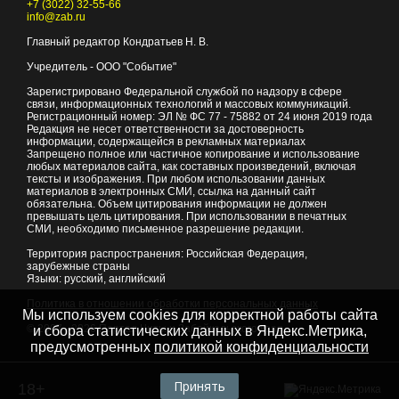
+7 (3022) 32-55-66
info@zab.ru
Главный редактор Кондратьев Н. В.
Учредитель - ООО "Событие"
Зарегистрировано Федеральной службой по надзору в сфере
связи, информационных технологий и массовых коммуникаций.
Регистрационный номер: ЭЛ № ФС 77 - 75882 от 24 июня 2019 года
Редакция не несет ответственности за достоверность
информации, содержащейся в рекламных материалах
Запрещено полное или частичное копирование и использование
любых материалов сайта, как составных произведений, включая
тексты и изображения. При любом использовании данных
материалов в электронных СМИ, ссылка на данный сайт
обязательна. Объем цитирования информации не должен
превышать цель цитирования. При использовании в печатных
СМИ, необходимо письменное разрешение редакции.
Территория распространения: Российская Федерация,
зарубежные страны
Языки: русский, английский
Политика в отношении обработки персональных данных
Мы используем cookies для корректной работы сайта
© 2007 - 2026
Портал Читы и Забайкальского края
и сбора статистических данных в Яндекс.Метрика,
предусмотренных
политикой конфиденциальности
Принять
18+