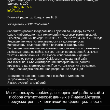
Адрес редакции:
672038
, Россия, Забайкальский край, г.
Чита
,
ул.
Шилова, д. 100
+7 (3022) 32-55-66
info@zab.ru
Главный редактор Кондратьев Н. В.
Учредитель - ООО "Событие"
Зарегистрировано Федеральной службой по надзору в сфере
связи, информационных технологий и массовых коммуникаций.
Регистрационный номер: ЭЛ № ФС 77 - 75882 от 24 июня 2019 года
Редакция не несет ответственности за достоверность
информации, содержащейся в рекламных материалах
Запрещено полное или частичное копирование и использование
любых материалов сайта, как составных произведений, включая
тексты и изображения. При любом использовании данных
материалов в электронных СМИ, ссылка на данный сайт
обязательна. Объем цитирования информации не должен
превышать цель цитирования. При использовании в печатных
СМИ, необходимо письменное разрешение редакции.
Территория распространения: Российская Федерация,
зарубежные страны
Языки: русский, английский
Политика в отношении обработки персональных данных
Мы используем cookies для корректной работы сайта
© 2007 - 2026
Портал Читы и Забайкальского края
и сбора статистических данных в Яндекс.Метрика,
предусмотренных
политикой конфиденциальности