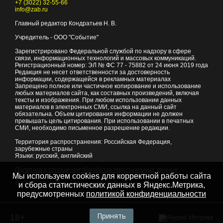
+7 (3022) 32-55-66
info@zab.ru
Главный редактор Кондратьев Н. В.
Учредитель - ООО "Событие"
Зарегистрировано Федеральной службой по надзору в сфере
связи, информационных технологий и массовых коммуникаций.
Регистрационный номер: ЭЛ № ФС 77 - 75882 от 24 июня 2019 года
Редакция не несет ответственности за достоверность
информации, содержащейся в рекламных материалах
Запрещено полное или частичное копирование и использование
любых материалов сайта, как составных произведений, включая
тексты и изображения. При любом использовании данных
материалов в электронных СМИ, ссылка на данный сайт
обязательна. Объем цитирования информации не должен
превышать цель цитирования. При использовании в печатных
СМИ, необходимо письменное разрешение редакции.
Территория распространения: Российская Федерация,
зарубежные страны
Языки: русский, английский
Политика в отношении обработки персональных данных
Мы используем cookies для корректной работы сайта
© 2007 - 2026
Портал Читы и Забайкальского края
и сбора статистических данных в Яндекс.Метрика,
предусмотренных
политикой конфиденциальности
Принять
18+