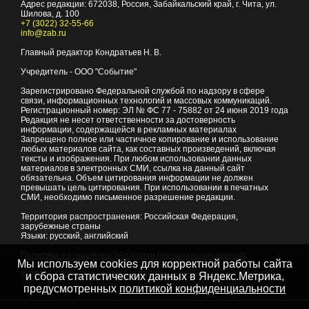
Адрес редакции:
672038
, Россия, Забайкальский край, г.
Чита
,
ул.
Шилова, д. 100
+7 (3022) 32-55-66
info@zab.ru
Главный редактор Кондратьев Н. В.
Учредитель - ООО "Событие"
Зарегистрировано Федеральной службой по надзору в сфере
связи, информационных технологий и массовых коммуникаций.
Регистрационный номер: ЭЛ № ФС 77 - 75882 от 24 июня 2019 года
Редакция не несет ответственности за достоверность
информации, содержащейся в рекламных материалах
Запрещено полное или частичное копирование и использование
любых материалов сайта, как составных произведений, включая
тексты и изображения. При любом использовании данных
материалов в электронных СМИ, ссылка на данный сайт
обязательна. Объем цитирования информации не должен
превышать цель цитирования. При использовании в печатных
СМИ, необходимо письменное разрешение редакции.
Территория распространения: Российская Федерация,
зарубежные страны
Языки: русский, английский
Политика в отношении обработки персональных данных
Мы используем cookies для корректной работы сайта
© 2007 - 2026
Портал Читы и Забайкальского края
и сбора статистических данных в Яндекс.Метрика,
предусмотренных
политикой конфиденциальности