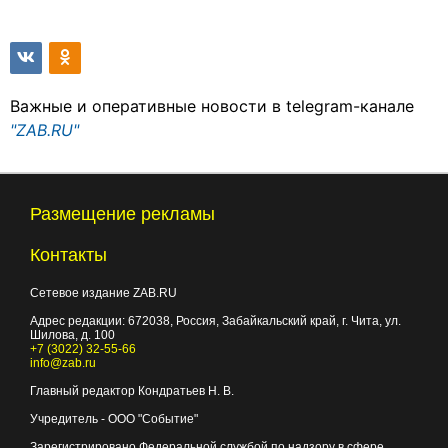
Важные и оперативные новости в telegram-канале
"ZAB.RU"
Размещение рекламы
Контакты
Сетевое издание ZAB.RU
Адрес редакции:
672038
, Россия, Забайкальский край, г.
Чита
,
ул.
Шилова, д. 100
+7 (3022) 32-55-66
info@zab.ru
Главный редактор Кондратьев Н. В.
Учредитель - ООО "Событие"
Зарегистрировано Федеральной службой по надзору в сфере