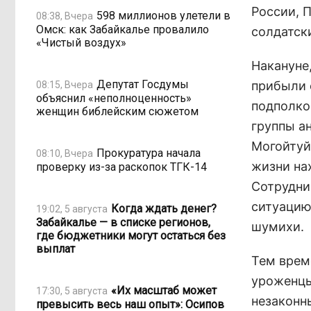
России, 
598 миллионов улетели в
08:38, Вчера
Омск: как Забайкалье провалило
солдатск
«Чистый воздух»
Накануне
Депутат Госдумы
прибыли 
08:15, Вчера
объяснил «неполноценность»
подполко
женщин библейским сюжетом
группы а
Могойтуйс
Прокуратура начала
08:10, Вчера
жизни на
проверку из-за раскопок ТГК-14
Сотрудни
ситуацию
Когда ждать денег?
19:02, 5 августа
Забайкалье — в списке регионов,
шумихи.
где бюджетники могут остаться без
выплат
Тем врем
уроженцы
«Их масштаб может
17:30, 5 августа
незаконн
превысить весь наш опыт»: Осипов