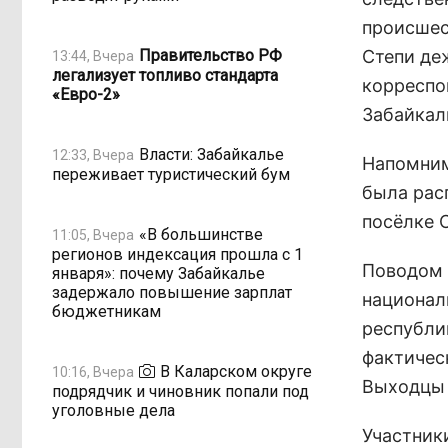
происшес
Правительство РФ
Степи де
13:44, Вчера
легализует топливо стандарта
корреспо
«Евро-2»
Забайкал
Власти: Забайкалье
12:33, Вчера
Напомним
переживает туристический бум
была рас
посёлке 
«В большинстве
11:05, Вчера
регионов индексация прошла с 1
Поводом 
января»: почему Забайкалье
задержало повышение зарплат
национал
бюджетникам
республи
фактичес
В Каларском округе
10:16, Вчера
Выходцы 
подрядчик и чиновник попали под
уголовные дела
Участник