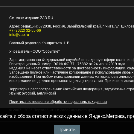
Сетевое издание ZAB.RU
Адрес редакции:
672038
, Россия, Забайкальский край, г.
Чита
,
ул. Шилова
+7 (3022) 32-55-66
info@zab.ru
Главный редактор Кондратьев Н. В.
Учредитель - ООО "Событие"
Зарегистрировано Федеральной службой по надзору в сфере связи, ин
Регистрационный номер: ЭЛ № ФС 77 - 75882 от 24 июня 2019 года
Редакция не несет ответственности за достоверность информации, со
Запрещено полное или частичное копирование и использование любых м
изображения. При любом использовании данных материалов в электро
информации не должен превышать цель цитирования. При использован
Территория распространения: Российская Федерация, зарубежные стр
Языки: русский, английский
Политика в отношении обработки персональных данных
© 2007 - 2026
Портал Читы и Забайкальского края
 сайта и сбора статистических данных в Яндекс.Метрика, 
Принять