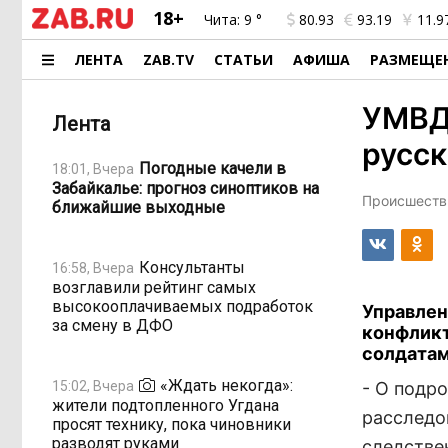
18+
Чита:
9 °
80.93
93.19
11.9
ЛЕНТА
ZAB.TV
СТАТЬИ
АФИША
РАЗМЕЩЕ
УМВД 
Лента
русск
Погодные качели в
18:01, Вчера
Забайкалье: прогноз синоптиков на
Происшестви
ближайшие выходные
Консультанты
16:58, Вчера
возглавили рейтинг самых
высокооплачиваемых подработок
Управлен
за смену в ДФО
конфликт
солдатам
«Ждать некогда»:
15:02, Вчера
- О подр
жители подтопленного Угдана
расследо
просят технику, пока чиновники
разводят руками
следстве