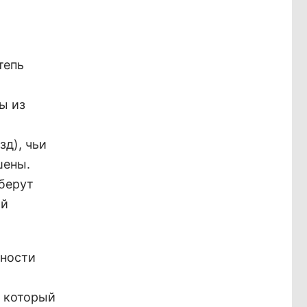
тепь
ы из
зд), чьи
шены.
 берут
ой
нности
, который