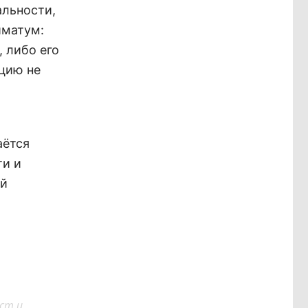
альности,
иматум:
 либо его
ацию не
аётся
ти и
ой
ст и