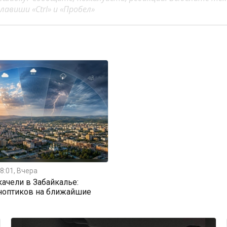
авиши «Ctrl» и «Пробел»
8:01, Вчера
ачели в Забайкалье:
ноптиков на ближайшие