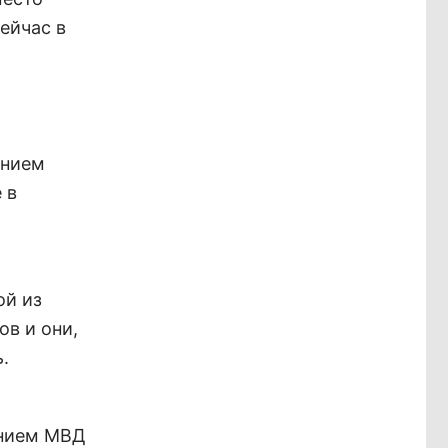
ейчас в
ением
 в
ой из
ов и они,
.
ением МВД