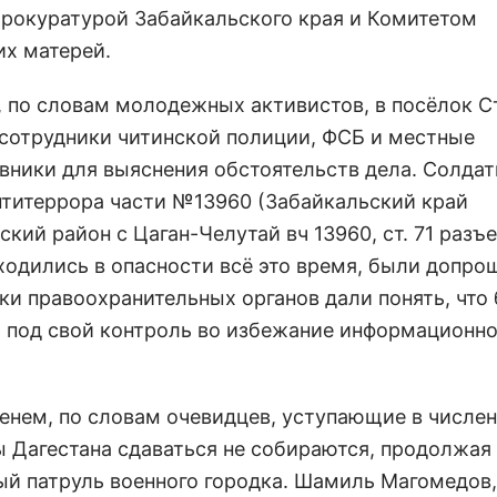
Прокуратурой Забайкальского края и Комитетом
их матерей.
, по словам молодежных активистов, в посёлок С
сотрудники читинской полиции, ФСБ и местные
вники для выяснения обстоятельств дела. Солдат
нтитеррора части №13960 (Забайкальский край
кий район с Цаган-Челутай вч 13960, ст. 71 разъе
ходились в опасности всё это время, были допро
ки правоохранительных органов дали понять, что
 под свой контроль во избежание информационн
енем, по словам очевидцев, уступающие в числе
 Дагестана сдаваться не собираются, продолжая
ый патруль военного городка. Шамиль Магомедов