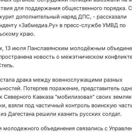
твия для поддержания общественного порядка. С
журит дополнительный наряд ДПС, - рассказали
нденту «Забмедиа.Ру» в пресс-службе УМВД по
ьскому краю.
, 13 июля Панславянским молодёжным объедин
пространена новость о межэтническом конфликте
Степь.
стала драка между военнослужащими разных
ьностей. Потерпев поражение, представитель одн
к Северного Кавказа "мобилизовал" своих земляк
ки, взяли под частичный контроль воинскую часть
из Дагестана решили казнить русских солдат.
и молодежного объединения связались с Управл