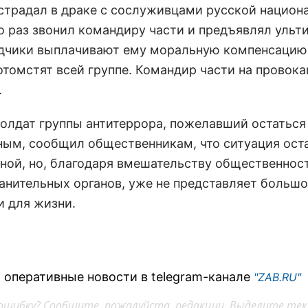
страдал в драке с сослуживцами русской национ
о раз звонил командиру части и предъявлял ульт
дчики выплачивают ему моральную компенсацию,
отомстят всей группе. Командир части на провок
.
солдат группы антитеррора, пожелавший остаться
ным, сообщил общественникам, что ситуация ост
ной, но, благодаря вмешательству общественнос
анительных органов, уже не представляет больш
и для жизни.
 оперативные новости в telegram-канале
"ZAB.RU"
ошибку? Сообщите, пожалуйста, редакции. Выделите тек