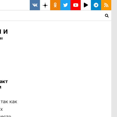
 и
"
акт
и
так как
ых
место