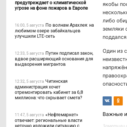
предупреждает о климатической
якобы по
угрозе на фоне пожаров в Европе
нескольк
либо оби
По волнам Арахлея: на
16:00, 5 августа
земляки 
любимом озере забайкальцев
улучшили LTE-сеть
поддался
Один из 
Путин подписал закон,
12:33, 5 августа
вдвое расширяющий основания для
неизвест
выдворения мигрантов
напряжён
правоохр
Читинская
12:32, 5 августа
опасност
администрация хочет
отремонтировать кабинет за 6,8
миллиона: что скрывает смета?
Важные и
«Нефтемаркет»
11:47, 5 августа
отвечает: региональные власти
Заметили 
неточно изложили ситуацию с