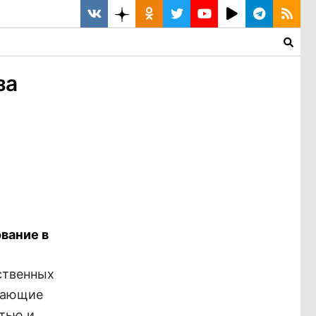
за
вание в
ственных
ещающие
тью и