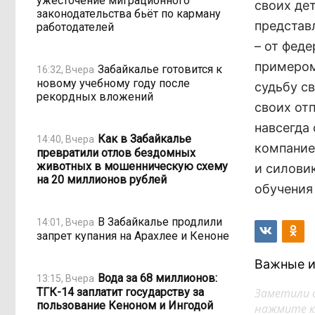
ужесточение миграционного
своих дет
законодательства бьёт по карману
представ
работодателей
– от фед
примером
Забайкалье готовится к
16:32, Вчера
новому учебному году после
судьбу св
рекордных вложений
своих отп
навсегда
Как в Забайкалье
14:40, Вчера
компание
превратили отлов бездомных
животных в мошенническую схему
и силовик
на 20 миллионов рублей
обучения
В Забайкалье продлили
14:01, Вчера
запрет купания на Арахлее и Кеноне
Важные и
Вода за 68 миллионов:
13:15, Вчера
ТГК-14 заплатит государству за
Заметили 
пользование Кеноном и Ингодой
нажмите кл