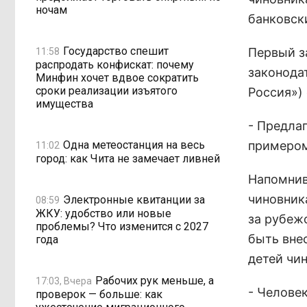
ночам
банковск
Государство спешит
Первый з
11:58
распродать конфискат: почему
законода
Минфин хочет вдвое сократить
сроки реализации изъятого
Россия»)
имущества
- Предла
Одна метеостанция на весь
примером 
11:02
город: как Чита не замечает ливней
Напомнив
чиновник
Электронные квитанции за
08:59
ЖКУ: удобство или новые
за рубежо
проблемы? Что изменится с 2027
быть вне
года
детей чи
Рабочих рук меньше, а
17:03, Вчера
- Человек
проверок — больше: как