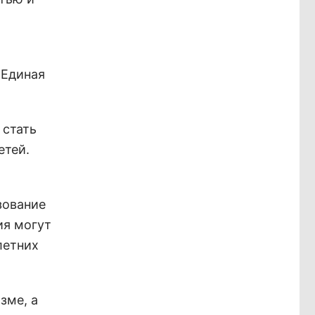
«Единая
 стать
етей.
зование
ия могут
летних
зме, а