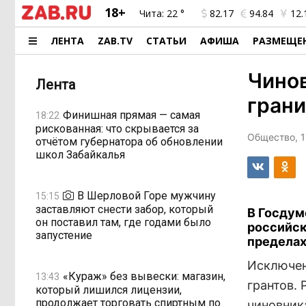
18+
Чита:
22 °
82.17
94.84
12.
ЛЕНТА
ZAB.TV
СТАТЬИ
АФИША
РАЗМЕЩЕ
Чинов
Лента
гран
Финишная прямая — самая
18:22
рискованная: что скрывается за
Общество, 1
отчётом губернатора об обновлении
школ Забайкалья
В Шерловой Горе мужчину
15:15
заставляют снести забор, который
В Госдум
он поставил там, где годами было
российск
запустение
пределах
Исключен
«Кураж» без вывески: магазин,
13:43
грантов.
который лишился лицензии,
продолжает торговать спиртным по
чиновник