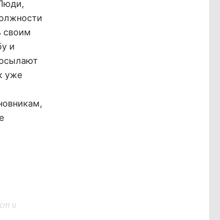
 Люди,
должности
ь своим
бу и
 посылают
к уже
новникам,
е
ст и