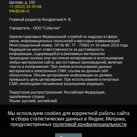
Шилова, д. 100
+7 (3022) 32-55-66
info@zab.ru
Главный редактор Кондратьев Н. В.
Учредитель - ООО "Событие"
Зарегистрировано Федеральной службой по надзору в сфере
связи, информационных технологий и массовых коммуникаций.
Регистрационный номер: ЭЛ № ФС 77 - 75882 от 24 июня 2019 года
Редакция не несет ответственности за достоверность
информации, содержащейся в рекламных материалах
Запрещено полное или частичное копирование и использование
любых материалов сайта, как составных произведений, включая
тексты и изображения. При любом использовании данных
материалов в электронных СМИ, ссылка на данный сайт
обязательна. Объем цитирования информации не должен
превышать цель цитирования. При использовании в печатных
СМИ, необходимо письменное разрешение редакции.
Территория распространения: Российская Федерация,
зарубежные страны
Языки: русский, английский
Политика в отношении обработки персональных данных
Мы используем cookies для корректной работы сайта
© 2007 - 2026
Портал Читы и Забайкальского края
и сбора статистических данных в Яндекс.Метрика,
предусмотренных
политикой конфиденциальности