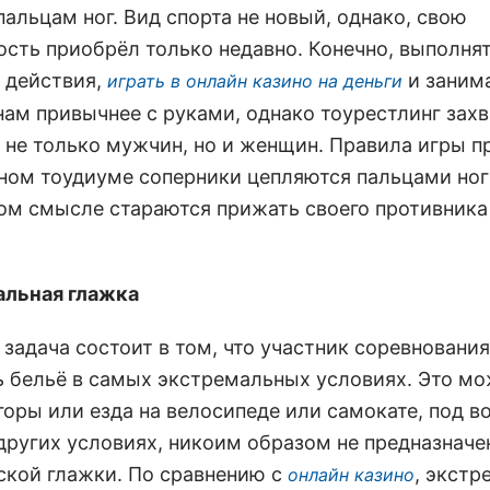
альцам ног. Вид спорта не новый, однако, свою
ость приобрёл только недавно. Конечно, выполня
 действия,
и заним
играть в онлайн казино на деньги
нам привычнее с руками, однако тоурестлинг зах
 не только мужчин, но и женщин. Правила игры п
ном тоудиуме соперники цепляются пальцами ног
ом смысле стараются прижать своего противника 
льная глажка
 задача состоит в том, что участник соревновани
ь бельё в самых экстремальных условиях. Это м
горы или езда на велосипеде или самокате, под в
других условиях, никоим образом не предназначе
ской глажки. По сравнению с
, экстр
онлайн казино