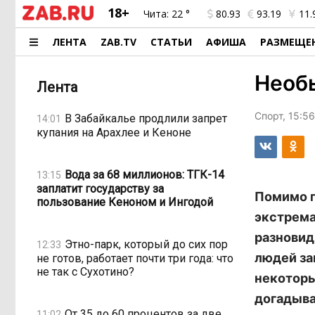
18+
Чита:
22 °
80.93
93.19
11.
ЛЕНТА
ZAB.TV
СТАТЬИ
АФИША
РАЗМЕЩЕ
Необы
Лента
Спорт, 15:56
В Забайкалье продлили запрет
14:01
купания на Арахлее и Кеноне
Вода за 68 миллионов: ТГК-14
13:15
заплатит государству за
Помимо п
пользование Кеноном и Ингодой
экстрема
разновид
Этно-парк, который до сих пор
12:33
людей за
не готов, работает почти три года: что
не так с Сухотино?
некоторы
догадыв
От 35 до 60 процентов за две
11:02