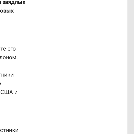
и заядлых
новых
те его
клоном.
тники
е
 США и
астники