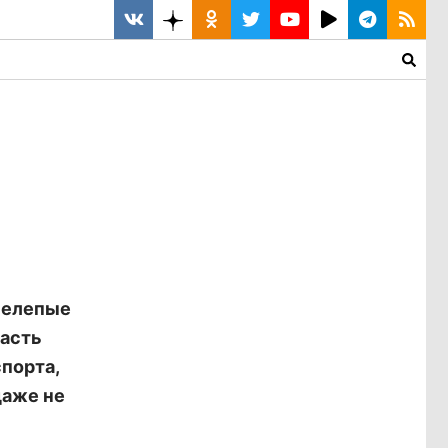
нелепые
часть
порта,
даже не