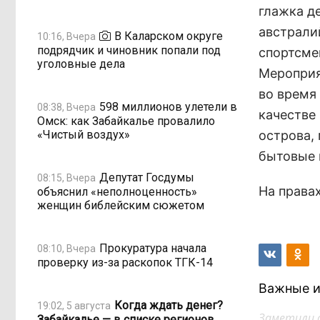
глажка д
австрали
В Каларском округе
10:16, Вчера
подрядчик и чиновник попали под
спортсме
уголовные дела
Мероприя
во время
598 миллионов улетели в
08:38, Вчера
качестве
Омск: как Забайкалье провалило
«Чистый воздух»
острова,
бытовые
Депутат Госдумы
08:15, Вчера
На права
объяснил «неполноценность»
женщин библейским сюжетом
Прокуратура начала
08:10, Вчера
проверку из-за раскопок ТГК-14
Важные и
Когда ждать денег?
19:02, 5 августа
Заметили 
Забайкалье — в списке регионов,