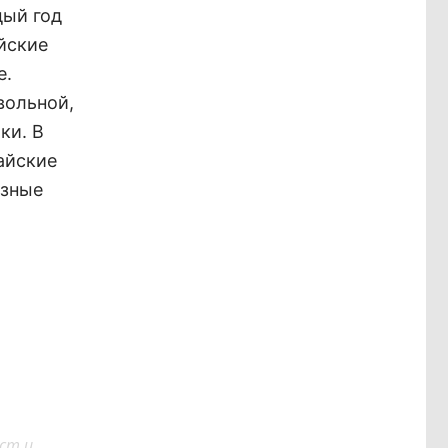
дый год
йские
е.
вольной,
ки. В
айские
езные
ст и