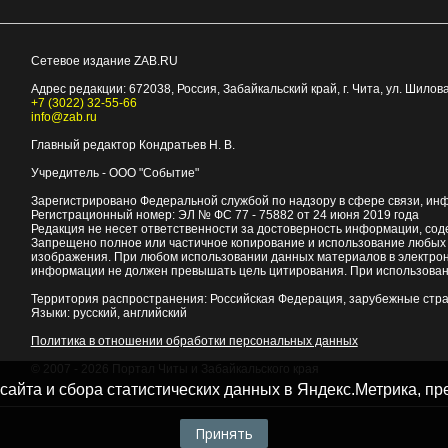
Сетевое издание ZAB.RU
Адрес редакции:
672038
, Россия, Забайкальский край, г.
Чита
,
ул. Шилова
+7 (3022) 32-55-66
info@zab.ru
Главный редактор Кондратьев Н. В.
Учредитель - ООО "Событие"
Зарегистрировано Федеральной службой по надзору в сфере связи, ин
Регистрационный номер: ЭЛ № ФС 77 - 75882 от 24 июня 2019 года
Редакция не несет ответственности за достоверность информации, со
Запрещено полное или частичное копирование и использование любых м
изображения. При любом использовании данных материалов в электро
информации не должен превышать цель цитирования. При использован
Территория распространения: Российская Федерация, зарубежные стр
Языки: русский, английский
Политика в отношении обработки персональных данных
© 2007 - 2026
Портал Читы и Забайкальского края
 сайта и сбора статистических данных в Яндекс.Метрика, 
Принять