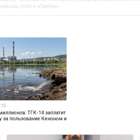
авиши «Ctrl» и «Пробел»
:15
 миллионов: ТГК-14 заплатит
у за пользование Кеноном и