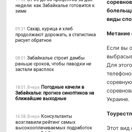
соревнов
недели: как Забайкалье готовится к
болельщи
зиме
виды спо
Сахар, курица и хлеб
09:31
Метание
продолжают дорожать, а статистика
рисует обратное
Если вы 
выбрасыв
Забайкалье строит дамбы
08:01
раньше сроков, чтобы паводки не
Для этог
застали врасплох
телефоно
соревную
Погодные качели в
18:01, Вчера
соревнов
Забайкалье: прогноз синоптиков на
ближайшие выходные
Украине.
Тоурестл
Консультанты
16:58, Вчера
возглавили рейтинг самых
высокооплачиваемых подработок
Этот вид