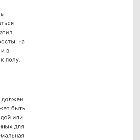
ть
аться
ватил
росты: на
 и в
к полу.
я должен
ожет быть
одой или
нных для
емальная