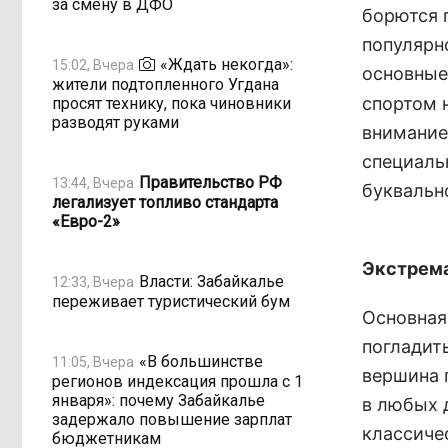
за смену в ДФО
борются п
популярн
«Ждать некогда»:
15:02, Вчера
основные
жители подтопленного Угдана
спортом 
просят технику, пока чиновники
разводят руками
внимание
специаль
Правительство РФ
13:44, Вчера
буквальн
легализует топливо стандарта
«Евро-2»
Экстрема
Власти: Забайкалье
12:33, Вчера
переживает туристический бум
Основная
погладит
«В большинстве
11:05, Вчера
вершина 
регионов индексация прошла с 1
января»: почему Забайкалье
в любых 
задержало повышение зарплат
классиче
бюджетникам