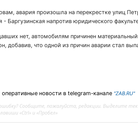
ловам, авария произошла на перекрестке улиц Пе
я - Баргузинская напротив юридического факульте
давших нет, автомобилям причинен материальный
он, добавив, что одной из причин аварии стал вы
 оперативные новости в telegram-канале
"ZAB.RU"
ошибку? Сообщите, пожалуйста, редакции. Выделите тек
авиши «Ctrl» и «Пробел»