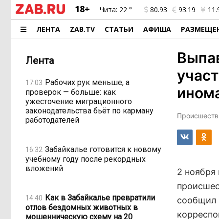
18+
Чита:
22 °
80.93
93.19
11.
ЛЕНТА
ZAB.TV
СТАТЬИ
АФИША
РАЗМЕЩЕ
Выпав
Лента
участ
Рабочих рук меньше, а
17:03
ином
проверок — больше: как
ужесточение миграционного
законодательства бьёт по карману
Происшестви
работодателей
Забайкалье готовится к новому
16:32
учебному году после рекордных
вложений
2 ноября
происшес
Как в Забайкалье превратили
14:40
сообщил 
отлов бездомных животных в
корреспо
мошенническую схему на 20