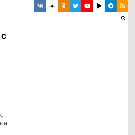
 с
к,
ный