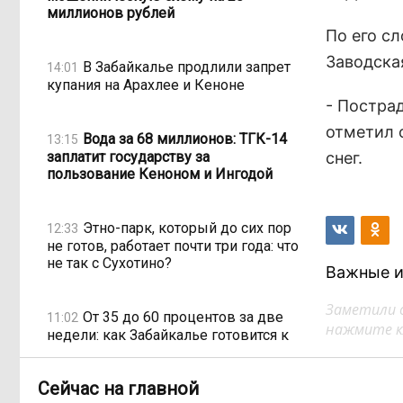
миллионов рублей
По его с
Заводска
В Забайкалье продлили запрет
14:01
купания на Арахлее и Кеноне
- Постра
отметил 
Вода за 68 миллионов: ТГК-14
13:15
заплатит государству за
снег.
пользование Кеноном и Ингодой
Этно-парк, который до сих пор
12:33
не готов, работает почти три года: что
не так с Сухотино?
Важные и
Заметили 
От 35 до 60 процентов за две
11:02
нажмите кл
недели: как Забайкалье готовится к
зиме
Сейчас на главной