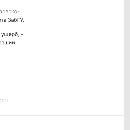
тровско-
та ЗабГУ.
 ущерб, -
павший
ст и