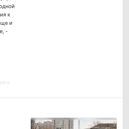
 одной
ия к
еще и
, -
ст и