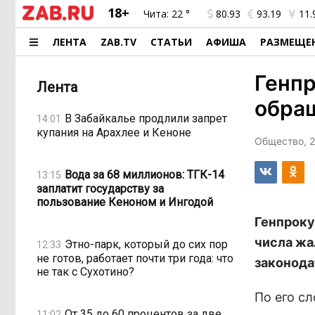
18+
Чита:
22 °
80.93
93.19
11.
ЛЕНТА
ZAB.TV
СТАТЬИ
АФИША
РАЗМЕЩЕ
Генпр
Лента
обра
В Забайкалье продлили запрет
14:01
купания на Арахлее и Кеноне
Общество, 2
Вода за 68 миллионов: ТГК-14
13:15
заплатит государству за
пользование Кеноном и Ингодой
Генпроку
числа жа
Этно-парк, который до сих пор
12:33
не готов, работает почти три года: что
законода
не так с Сухотино?
По его сл
От 35 до 60 процентов за две
11:02