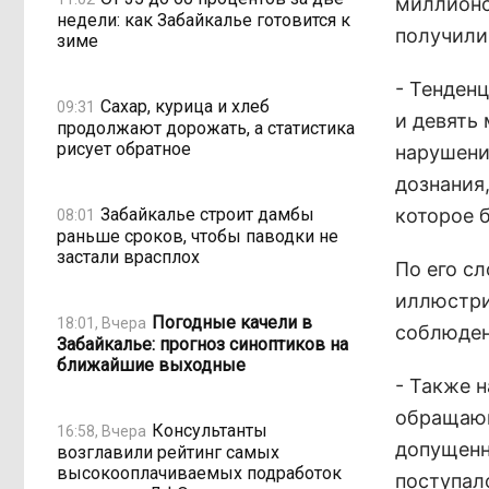
миллионо
недели: как Забайкалье готовится к
получили
зиме
- Тенден
Сахар, курица и хлеб
09:31
и девять
продолжают дорожать, а статистика
рисует обратное
нарушени
дознания,
Забайкалье строит дамбы
которое 
08:01
раньше сроков, чтобы паводки не
застали врасплох
По его с
иллюстри
Погодные качели в
18:01, Вчера
соблюден
Забайкалье: прогноз синоптиков на
ближайшие выходные
- Также 
обращающ
Консультанты
16:58, Вчера
допущенн
возглавили рейтинг самых
высокооплачиваемых подработок
поступал