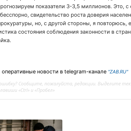
прогнозируем показатели 3-3,5 миллионов. Это, с
 бесспорно, свидетельство роста доверия населен
рокуратуры, но, с другой стороны, я повторюсь, 
истика состояния соблюдения законности в стране
йка.
 оперативные новости в telegram-канале
"ZAB.RU"
ошибку? Сообщите, пожалуйста, редакции. Выделите тек
авиши «Ctrl» и «Пробел»