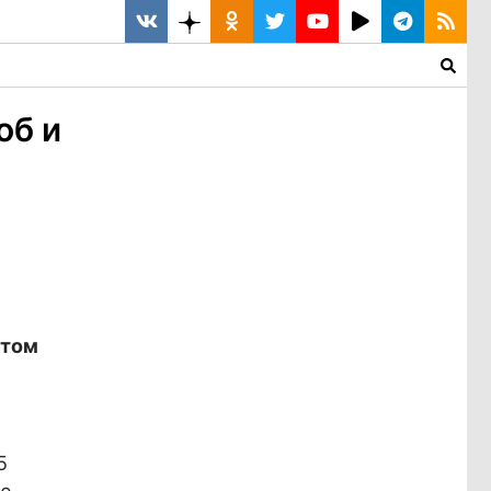
об и
стом
5