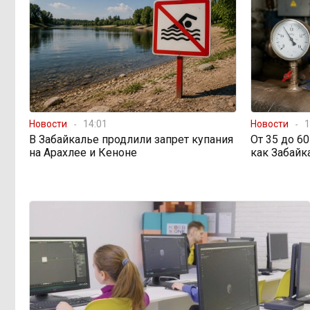
В Каларском округе
10:16, Вчера
подрядчик и чиновник попали под
уголовные дела
598 миллионов улетели в
08:38, Вчера
Омск: как Забайкалье провалило
Новости
14:01
Новости
1
«Чистый воздух»
В Забайкалье продлили запрет купания
От 35 до 6
на Арахлее и Кеноне
как Забайк
Депутат Госдумы
08:15, Вчера
объяснил «неполноценность»
женщин библейским сюжетом
Прокуратура начала
08:10, Вчера
проверку из-за раскопок ТГК-14
Когда ждать денег?
19:02, 5 августа
Забайкалье — в списке регионов,