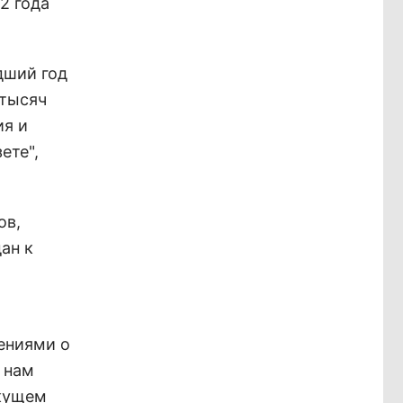
2 года
дший год
 тысяч
ия и
ете",
ов,
ан к
ениями о
 нам
екущем