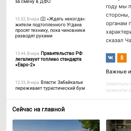
за смену в ДФО
году мы 
стороны,
«Ждать некогда»:
15:02, Вчера
органам п
жители подтопленного Угдана
просят технику, пока чиновники
характер
разводят руками
сказал Ча
Правительство РФ
13:44, Вчера
легализует топливо стандарта
«Евро-2»
Важные и
Власти: Забайкалье
12:33, Вчера
Заметили 
переживает туристический бум
нажмите кл
«В большинстве
11:05, Вчера
Сейчас на главной
регионов индексация прошла с 1
января»: почему Забайкалье
задержало повышение зарплат
бюджетникам