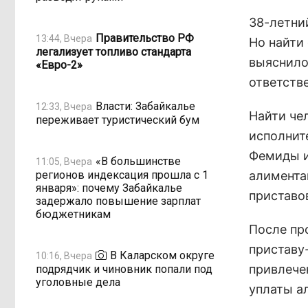
38-летни
Правительство РФ
13:44, Вчера
Но найти
легализует топливо стандарта
выяснило
«Евро-2»
ответстве
Власти: Забайкалье
12:33, Вчера
Найти че
переживает туристический бум
исполнит
Фемиды и
«В большинстве
11:05, Вчера
регионов индексация прошла с 1
алимента
января»: почему Забайкалье
приставо
задержало повышение зарплат
бюджетникам
После пр
приставу
В Каларском округе
10:16, Вчера
привлече
подрядчик и чиновник попали под
уголовные дела
уплаты ал