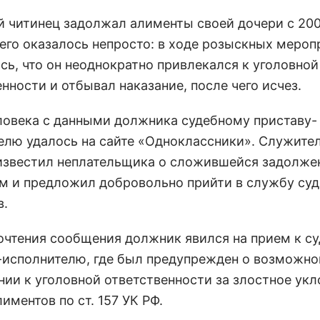
й читинец задолжал алименты своей дочери с 200
 его оказалось непросто: в ходе розыскных мероп
сь, что он неоднократно привлекался к уголовной
нности и отбывал наказание, после чего исчез.
ловека с данными должника судебному приставу-
елю удалось на сайте «Одноклассники». Служите
звестил неплательщика о сложившейся задолже
м и предложил добровольно прийти в службу су
в.
очтения сообщения должник явился на прием к с
-исполнителю, где был предупрежден о возможн
нии к уголовной ответственности за злостное укл
иментов по ст. 157 УК РФ.