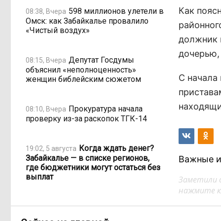
Как пояс
598 миллионов улетели в
08:38, Вчера
Омск: как Забайкалье провалило
районног
«Чистый воздух»
должник 
дочерью,
Депутат Госдумы
08:15, Вчера
объяснил «неполноценность»
С начала
женщин библейским сюжетом
пристава
находящи
Прокуратура начала
08:10, Вчера
проверку из-за раскопок ТГК-14
Когда ждать денег?
19:02, 5 августа
Забайкалье — в списке регионов,
Важные и
где бюджетники могут остаться без
выплат
Заметили 
нажмите кл
«Их масштаб может
17:30, 5 августа
превысить весь наш опыт»: Осипов