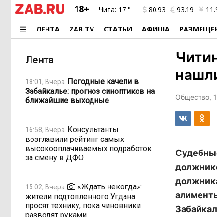
18+
Чита:
17 °
80.93
93.19
11.
ЛЕНТА
ZAB.TV
СТАТЬИ
АФИША
РАЗМЕЩЕ
Читин
Лента
нашл
Погодные качели в
18:01, Вчера
Забайкалье: прогноз синоптиков на
Общество, 1
ближайшие выходные
Консультанты
16:58, Вчера
возглавили рейтинг самых
высокооплачиваемых подработок
Судебные
за смену в ДФО
должнико
должника
«Ждать некогда»:
15:02, Вчера
алименты
жители подтопленного Угдана
просят технику, пока чиновники
Забайкал
разводят руками