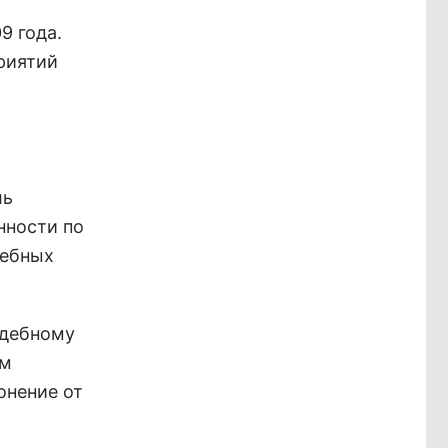
9 года.
риятий
ль
нности по
дебных
удебному
ом
онение от