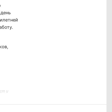
о
 день
милетней
аботу.
ков,
ст и