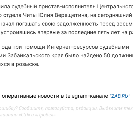
нила судебный пристав-исполнитель Центральног
о отдела Читы Юлия Верещетина, на сегодняшний
начал погашать свою задолженность перед вось
 устроившись впервые за последние пять лет на р
 года при помощи Интернет-ресурсов судебными
ми Забайкальского края было найдено 50 должни
хся в розыске.
 оперативные новости в telegram-канале
"ZAB.RU"
ошибку? Сообщите, пожалуйста, редакции. Выделите тек
авиши «Ctrl» и «Пробел»