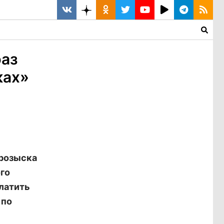
раз
ках»
розыска
го
платить
 по