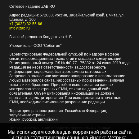
Сетевое издание ZAB.RU
Адрес редакции:
672038
, Россия, Забайкальский край, г.
Чита
,
ул.
Шилова, д. 100
+7 (3022) 32-55-66
info@zab.ru
Главный редактор Кондратьев Н. В.
Учредитель - ООО "Событие"
Зарегистрировано Федеральной службой по надзору в сфере
связи, информационных технологий и массовых коммуникаций.
Регистрационный номер: ЭЛ № ФС 77 - 75882 от 24 июня 2019 года
Редакция не несет ответственности за достоверность
информации, содержащейся в рекламных материалах
Запрещено полное или частичное копирование и использование
любых материалов сайта, как составных произведений, включая
тексты и изображения. При любом использовании данных
материалов в электронных СМИ, ссылка на данный сайт
обязательна. Объем цитирования информации не должен
превышать цель цитирования. При использовании в печатных
СМИ, необходимо письменное разрешение редакции.
Территория распространения: Российская Федерация,
зарубежные страны
Языки: русский, английский
Политика в отношении обработки персональных данных
Мы используем cookies для корректной работы сайта
© 2007 - 2026
Портал Читы и Забайкальского края
и сбора статистических данных в Яндекс.Метрика,