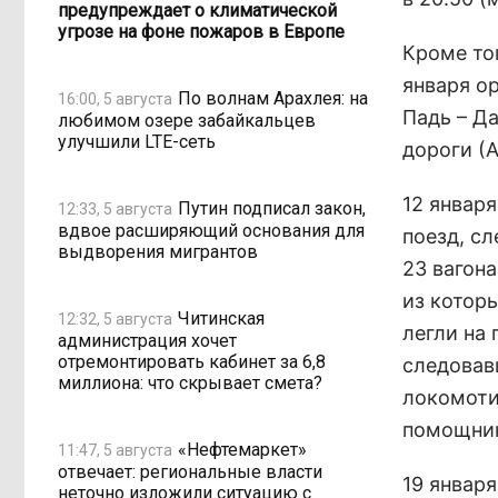
предупреждает о климатической
угрозе на фоне пожаров в Европе
Кроме тог
января ор
По волнам Арахлея: на
16:00, 5 августа
Падь – Д
любимом озере забайкальцев
улучшили LTE-сеть
дороги (
12 январ
Путин подписал закон,
12:33, 5 августа
вдвое расширяющий основания для
поезд, с
выдворения мигрантов
23 вагон
из которы
Читинская
12:32, 5 августа
легли на
администрация хочет
отремонтировать кабинет за 6,8
следовав
миллиона: что скрывает смета?
локомоти
помощник
«Нефтемаркет»
11:47, 5 августа
отвечает: региональные власти
19 января
неточно изложили ситуацию с