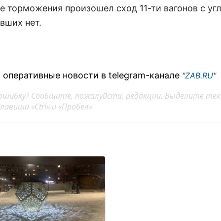
те торможения произошел сход 11-ти вагонов с уг
вших нет.
 оперативные новости в telegram-канале
"ZAB.RU"
ошибку? Сообщите, пожалуйста, редакции. Выделите тек
авиши «Ctrl» и «Пробел»