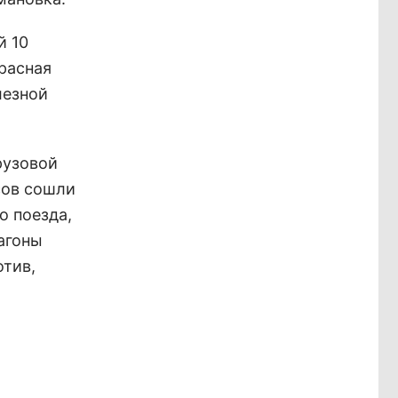
й 10
Красная
лезной
рузовой
сов сошли
о поезда,
вагоны
отив,