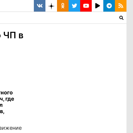
 ЧП в
тного
, где
л
в,
Движение