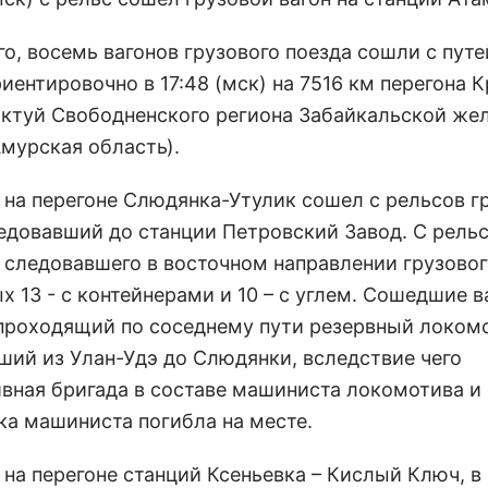
о, восемь вагонов грузового поезда сошли с путе
иентировочно в 17:48 (мск) на 7516 км перегона 
актуй Свободненского региона Забайкальской же
Амурская область).
я на перегоне Слюдянка-Утулик сошел с рельсов г
ледовавший до станции Петровский Завод. С рель
а следовавшего в восточном направлении грузовог
х 13 - с контейнерами и 10 – с углем. Сошедшие 
 проходящий по соседнему пути резервный локом
ший из Улан-Удэ до Слюдянки, вследствие чего
вная бригада в составе машиниста локомотива и
а машиниста погибла на месте.
 на перегоне станций Ксеньевка – Кислый Ключ, в