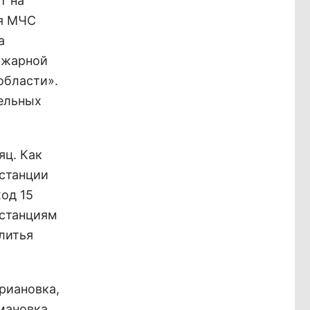
т на
ия МЧС
а
пожарной
области».
ельных
яц. Как
 станции
од 15
 станциям
литья
риановка,
мановка.