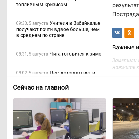
топливным кризисом
результа
Пострада
Учителя в Забайкалье
09:33, 5 августа
получают почти вдвое больше, чем
в среднем по стране
Важные и
Чита готовится к зиме
08:31, 5 августа
Заметили 
нажмите кл
Лес, которого нет в
08:02, 5 августа
отчётах
Сейчас на главной
«Ребёнок должен
16:00, 4 августа
хотеть учиться, а не просто идти в
школу с рюкзаком»: детский
психолог Наталья Малинина о
готовности к школе