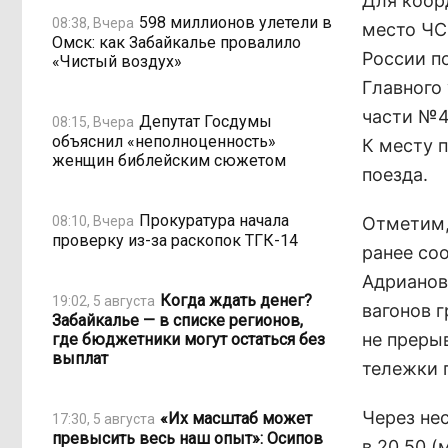
Для коор
598 миллионов улетели в
08:38, Вчера
место ЧС
Омск: как Забайкалье провалило
России п
«Чистый воздух»
Главного
части №4
Депутат Госдумы
08:15, Вчера
объяснил «неполноценность»
К месту 
женщин библейским сюжетом
поезда.
Прокуратура начала
08:10, Вчера
Отметим,
проверку из-за раскопок ТГК-14
ранее соо
Адрианов
Когда ждать денег?
19:02, 5 августа
вагонов 
Забайкалье — в списке регионов,
не преры
где бюджетники могут остаться без
выплат
тележки г
Через не
«Их масштаб может
17:30, 5 августа
превысить весь наш опыт»: Осипов
в 20.50 (