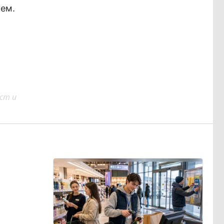
лем.
ст и