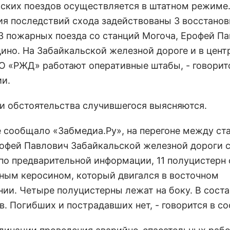
ских поездов осуществляется в штатном режиме
ия последствий схода задействованы 3 восстано
 3 пожарных поезда со станций Могоча, Ерофей Па
ино. На Забайкальской железной дороге и в цен
О «РЖД» работают оперативные штабы, - говорит
и.
и обстоятельства случившегося выясняются.
е сообщало «Забмедиа.Ру», на перегоне между ст
рофей Павлович Забайкальской железной дороги 
 по предварительной информации, 11 полуцистерн 
ным керосином, который двигался в восточном
нии. Четыре полуцистерны лежат на боку. В соста
в. Погибших и пострадавших нет, - говорится в с