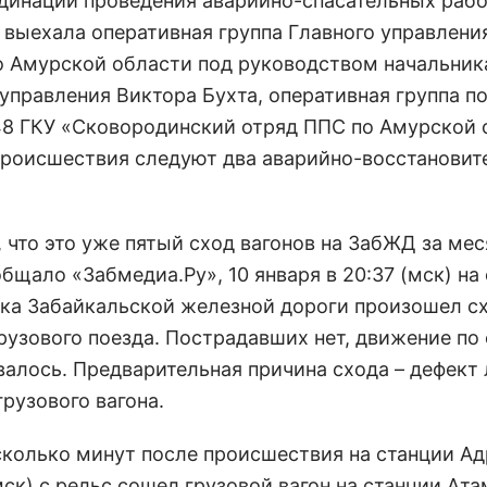
динации проведения аварийно-спасательных рабо
 выехала оперативная группа Главного управлен
о Амурской области под руководством начальник
 управления Виктора Бухта, оперативная группа 
8 ГКУ «Сковородинский отряд ППС по Амурской 
происшествия следуют два аварийно-восстановит
 что это уже пятый сход вагонов на ЗабЖД за мес
бщало «Забмедиа.Ру», 10 января в 20:37 (мск) на
ка Забайкальской железной дороги произошел сх
грузового поезда. Пострадавших нет, движение по
валось. Предварительная причина схода – дефект 
рузового вагона.
сколько минут после происшествия на станции Ад
мск) с рельс сошел грузовой вагон на станции Ата