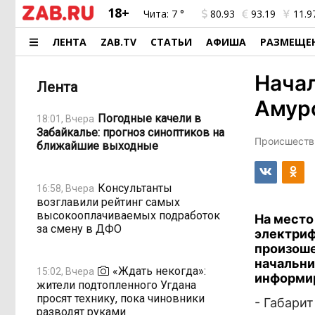
18+
Чита:
7 °
80.93
93.19
11.9
ЛЕНТА
ZAB.TV
СТАТЬИ
АФИША
РАЗМЕЩЕ
Начал
Лента
Амур
Погодные качели в
18:01, Вчера
Забайкалье: прогноз синоптиков на
Происшестви
ближайшие выходные
Консультанты
16:58, Вчера
возглавили рейтинг самых
высокооплачиваемых подработок
На место
за смену в ДФО
электриф
произоше
начальни
«Ждать некогда»:
15:02, Вчера
информи
жители подтопленного Угдана
просят технику, пока чиновники
- Габари
разводят руками