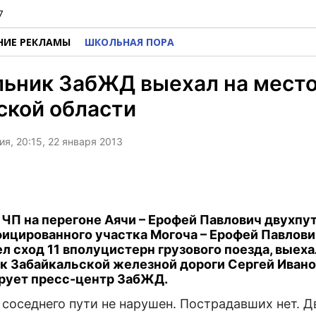
7
НИЕ РЕКЛАМЫ
ШКОЛЬНАЯ ПОРА
ьник ЗабЖД выехал на место
ской области
я, 20:15, 22 января 2013
 ЧП на перегоне Аячи – Ерофей Павлович двухпу
ицированного участка Могоча – Ерофей Павлович
л сход 11 вполуцистерн грузового поезда, выеха
к Забайкальской железной дороги Сергей Ивано
рует пресс-центр ЗабЖД.
т соседнего пути не нарушен. Пострадавших нет. 