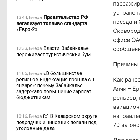
пассажир
устранен
Правительство РФ
13:44, Вчера
поезда и
легализует топливо стандарта
«Евро-2»
Сковород
офисе ОА
Власти: Забайкалье
сообщени
12:33, Вчера
переживает туристический бум
Причины 
«В большинстве
11:05, Вчера
Как ране
регионов индексация прошла с 1
января»: почему Забайкалье
Аячи – Е
задержало повышение зарплат
бюджетникам
рельсов,
авиацион
направле
В Каларском округе
10:16, Вчера
подрядчик и чиновник попали под
70 вагоно
уголовные дела