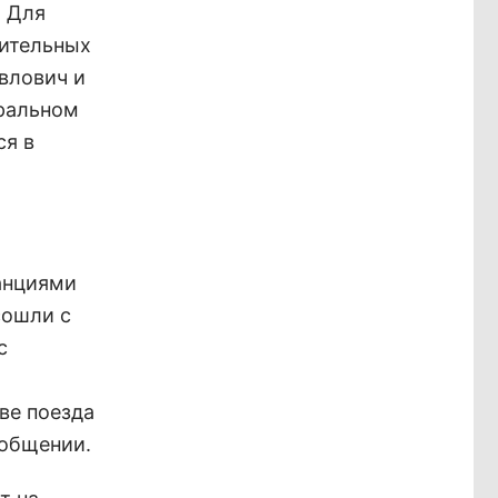
. Для
вительных
влович и
тральном
ся в
анциями
сошли с
с
ве поезда
ообщении.