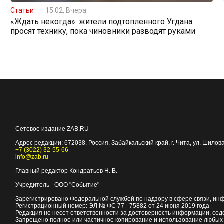
Статьи
15:02, Вчера
«Ждать некогда»: жители подтопленного Угдана
просят технику, пока чиновники разводят руками
Сетевое издание ZAB.RU
Адрес редакции:
672038
, Россия, Забайкальский край, г.
Чита
,
ул. Шилова
+7 (3022) 32-55-66
info@zab.ru
Главный редактор Кондратьев Н. В.
Учредитель - ООО "Событие"
Зарегистрировано Федеральной службой по надзору в сфере связи, ин
Регистрационный номер: ЭЛ № ФС 77 - 75882 от 24 июня 2019 года
Редакция не несет ответственности за достоверность информации, со
Запрещено полное или частичное копирование и использование любых м