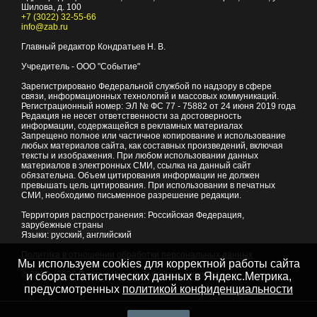
Шилова, д. 100
+7 (3022) 32-55-66
info@zab.ru
Главный редактор Кондратьев Н. В.
Учредитель - ООО "Событие"
Зарегистрировано Федеральной службой по надзору в сфере
связи, информационных технологий и массовых коммуникаций.
Регистрационный номер: ЭЛ № ФС 77 - 75882 от 24 июня 2019 года
Редакция не несет ответственности за достоверность
информации, содержащейся в рекламных материалах
Запрещено полное или частичное копирование и использование
любых материалов сайта, как составных произведений, включая
тексты и изображения. При любом использовании данных
материалов в электронных СМИ, ссылка на данный сайт
обязательна. Объем цитирования информации не должен
превышать цель цитирования. При использовании в печатных
СМИ, необходимо письменное разрешение редакции.
Территория распространения: Российская Федерация,
зарубежные страны
Языки: русский, английский
Политика в отношении обработки персональных данных
Мы используем cookies для корректной работы сайта
© 2007 - 2026
Портал Читы и Забайкальского края
и сбора статистических данных в Яндекс.Метрика,
предусмотренных
политикой конфиденциальности