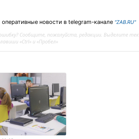
 оперативные новости в telegram-канале
"ZAB.RU"
ошибку? Сообщите, пожалуйста, редакции. Выделите тек
авиши «Ctrl» и «Пробел»