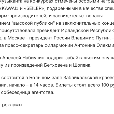
 музыканта на конкурсах отмечены особыми награ
«KAWAI» и «SEILER», подаренными в качестве сп
ирм-производителей, и засвидетельствованы
вием "высокой публики" на заключительных конце
присутствовала президент Ирландской Республик
, в Москве - президент России Владимир Путин, -
ла пресс-секретарь филармонии Антонина Олекми
я Алексей Набиулин подарит забайкальским слуш
у из произведений Бетховена и Шопена.
т состоится в Большом зале Забайкальской краев
и, начало – в 14 часов. Билеты стоят всего 100 р
 собеседница агентства.
х рекламы.