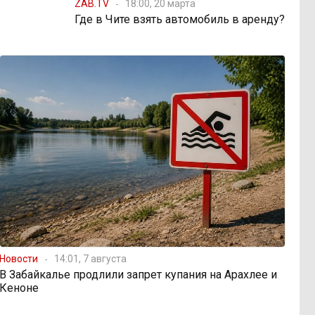
ZAB.TV
18:00, 20 марта
Где в Чите взять автомобиль в аренду?
Новости
14:01, 7 августа
В Забайкалье продлили запрет купания на Арахлее и
Кеноне