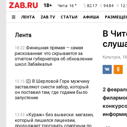
18+
Чита:
16 °
82.17
94.84
12.
ЛЕНТА
ZAB.TV
СТАТЬИ
АФИША
РАЗМЕЩЕ
В Чит
Лента
слуш
Финишная прямая — самая
18:22
рискованная: что скрывается за
Культура, 1
отчётом губернатора об обновлении
школ Забайкалья
В Шерловой Горе мужчину
15:15
заставляют снести забор, который
2 феврал
он поставил там, где годами было
филармон
запустение
конкурсо
информир
«Кураж» без вывески: магазин,
13:43
который лишился лицензии,
продолжает торговать спиртным по