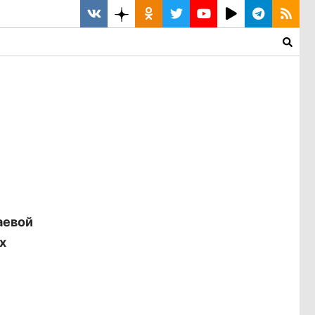
аевой
х