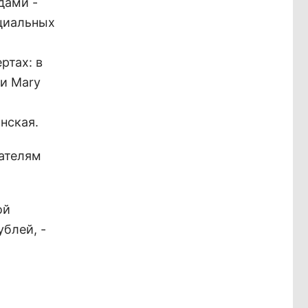
дами -
ециальных
ртах: в
и Mary
нская.
ателям
ой
ублей, -