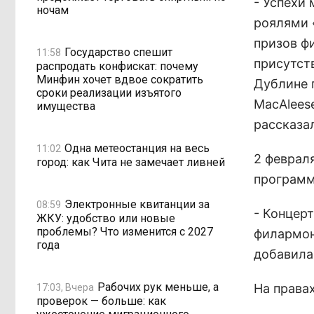
- Успехи
ночам
роялями 
призов ф
Государство спешит
11:58
присутст
распродать конфискат: почему
Минфин хочет вдвое сократить
Дублине 
сроки реализации изъятого
MacAleese
имущества
рассказа
Одна метеостанция на весь
11:02
2 феврал
город: как Чита не замечает ливней
программ
Электронные квитанции за
08:59
- Концер
ЖКУ: удобство или новые
проблемы? Что изменится с 2027
филармони
года
добавила
Рабочих рук меньше, а
На права
17:03, Вчера
проверок — больше: как