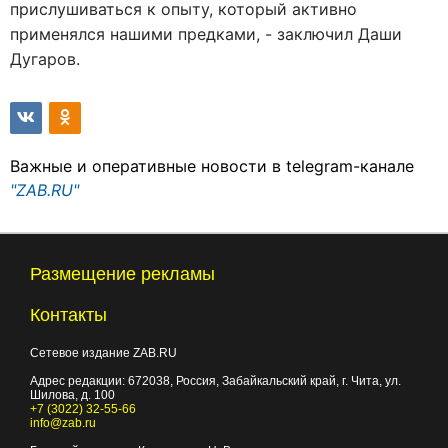
прислушиваться к опыту, который активно
применялся нашими предками, - заключил Даши
Дугаров.
Важные и оперативные новости в telegram-канале
"ZAB.RU"
Размещение рекламы
Контакты
Сетевое издание ZAB.RU
Адрес редакции:
672038
, Россия, Забайкальский край, г.
Чита
,
ул.
Шилова, д. 100
+7 (3022) 32-55-66
info@zab.ru