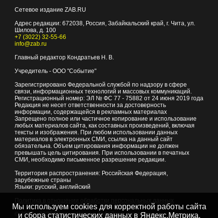
Сетевое издание ZAB.RU
Адрес редакции:
672038
, Россия, Забайкальский край, г.
Чита
,
ул.
Шилова, д. 100
+7 (3022) 32-55-66
info@zab.ru
Главный редактор Кондратьев Н. В.
Учредитель - ООО "Событие"
Зарегистрировано Федеральной службой по надзору в сфере
связи, информационных технологий и массовых коммуникаций.
Регистрационный номер: ЭЛ № ФС 77 - 75882 от 24 июня 2019 года
Редакция не несет ответственности за достоверность
информации, содержащейся в рекламных материалах
Запрещено полное или частичное копирование и использование
любых материалов сайта, как составных произведений, включая
тексты и изображения. При любом использовании данных
материалов в электронных СМИ, ссылка на данный сайт
обязательна. Объем цитирования информации не должен
превышать цель цитирования. При использовании в печатных
СМИ, необходимо письменное разрешение редакции.
Территория распространения: Российская Федерация,
зарубежные страны
Языки: русский, английский
Политика в отношении обработки персональных данных
Мы используем cookies для корректной работы сайта
© 2007 - 2026
Портал Читы и Забайкальского края
и сбора статистических данных в Яндекс.Метрика,