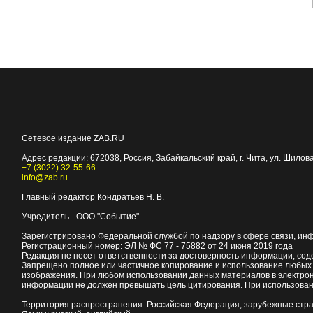
Сетевое издание ZAB.RU
Адрес редакции:
672038
, Россия, Забайкальский край, г.
Чита
,
ул. Шилова
+7 (3022) 32-55-66
info@zab.ru
Главный редактор Кондратьев Н. В.
Учредитель - ООО "Событие"
Зарегистрировано Федеральной службой по надзору в сфере связи, ин
Регистрационный номер: ЭЛ № ФС 77 - 75882 от 24 июня 2019 года
Редакция не несет ответственности за достоверность информации, со
Запрещено полное или частичное копирование и использование любых м
изображения. При любом использовании данных материалов в электро
информации не должен превышать цель цитирования. При использован
Территория распространения: Российская Федерация, зарубежные стр