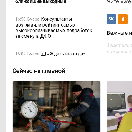
Чите уже 
ближайшие выходные
Консультанты
16:58, Вчера
возглавили рейтинг самых
высокооплачиваемых подработок
Важные и
за смену в ДФО
Заметили 
нажмите кл
«Ждать некогда»:
15:02, Вчера
жители подтопленного Угдана
просят технику, пока чиновники
Сейчас на главной
разводят руками
Правительство РФ
13:44, Вчера
легализует топливо стандарта
«Евро-2»
Власти: Забайкалье
12:33, Вчера
переживает туристический бум