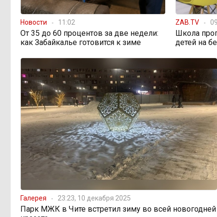
«В большинстве
11:05, Вчера
Новости
11:02
ZAB.TV
09
регионов индексация прошла с 1
От 35 до 60 процентов за две недели:
Школа про
января»: почему Забайкалье
как Забайкалье готовится к зиме
детей на б
задержало повышение зарплат
бюджетникам
В Каларском округе
10:16, Вчера
подрядчик и чиновник попали под
уголовные дела
598 миллионов улетели в
08:38, Вчера
Омск: как Забайкалье провалило
«Чистый воздух»
Депутат Госдумы
08:15, Вчера
объяснил «неполноценность»
женщин библейским сюжетом
Галерея
23:23, 10 декабря 2025
Парк МЖК в Чите встретил зиму во всей новогодней