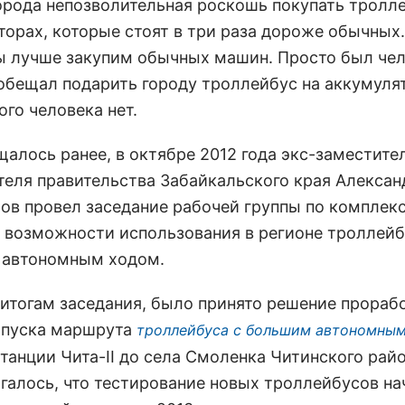
города непозволительная роскошь покупать тролл
торах, которые стоят в три раза дороже обычных.
ы лучше закупим обычных машин. Просто был чел
обещал подарить городу троллейбус на аккумуля
ого человека нет.
щалось ранее, в октябре 2012 года экс-заместите
теля правительства Забайкальского края Алексан
ов провел заседание рабочей группы по комплек
 возможности использования в регионе троллейб
автономным ходом.
о итогам заседания, было принято решение прораб
апуска маршрута
троллейбуса с большим автономны
танции Чита-II до села Смоленка Читинского райо
галось, что тестирование новых троллейбусов на