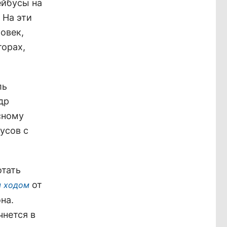
ейбусы на
 На эти
овек,
торах,
ль
др
сному
усов с
отать
от
м ходом
на.
чнется в