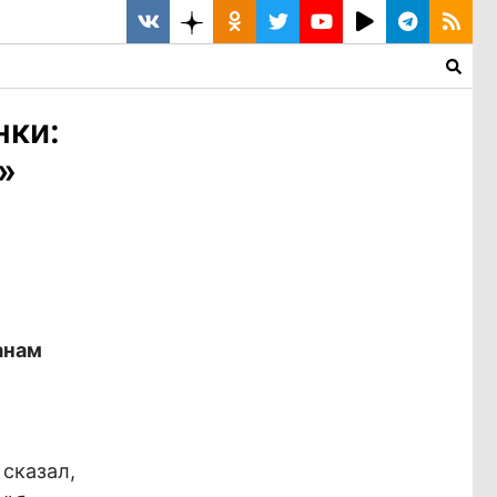
нки:
»
анам
 сказал,