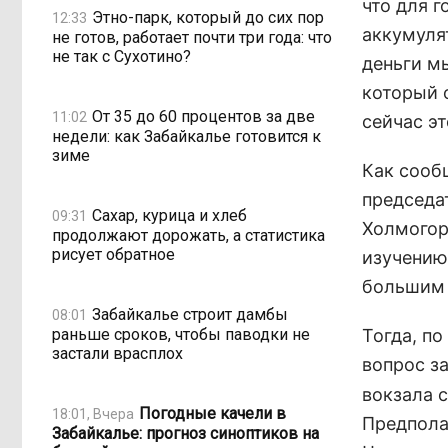
что для 
Этно-парк, который до сих пор
12:33
аккумуля
не готов, работает почти три года: что
не так с Сухотино?
деньги м
который 
От 35 до 60 процентов за две
11:02
сейчас эт
недели: как Забайкалье готовится к
зиме
Как сооб
председа
Сахар, курица и хлеб
09:31
Холмогор
продолжают дорожать, а статистика
рисует обратное
изучению
большим 
Забайкалье строит дамбы
08:01
раньше сроков, чтобы паводки не
Тогда, п
застали врасплох
вопрос з
вокзала с
Погодные качели в
18:01, Вчера
Предпола
Забайкалье: прогноз синоптиков на