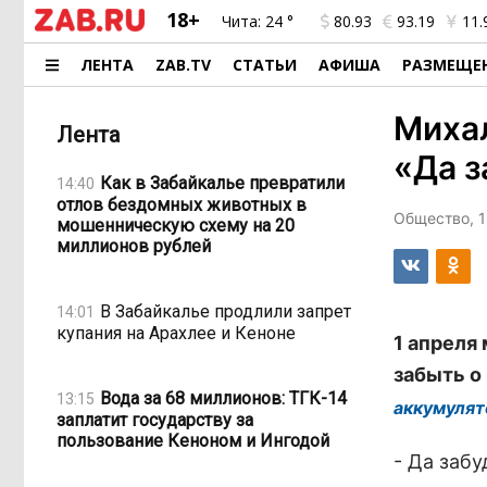
18+
Чита:
24 °
80.93
93.19
11.
ЛЕНТА
ZAB.TV
СТАТЬИ
АФИША
РАЗМЕЩЕ
Михал
Лента
«Да з
Как в Забайкалье превратили
14:40
отлов бездомных животных в
Общество, 1
мошенническую схему на 20
миллионов рублей
В Забайкалье продлили запрет
14:01
купания на Арахлее и Кеноне
1 апреля
забыть о
Вода за 68 миллионов: ТГК-14
13:15
аккумулят
заплатит государству за
пользование Кеноном и Ингодой
- Да забу