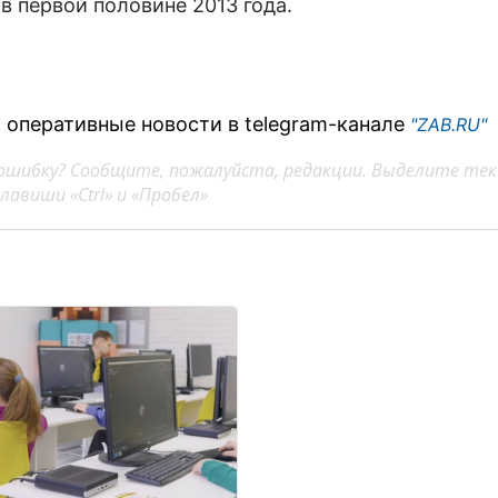
в первой половине 2013 года.
 оперативные новости в telegram-канале
"ZAB.RU"
ошибку? Сообщите, пожалуйста, редакции. Выделите тек
авиши «Ctrl» и «Пробел»