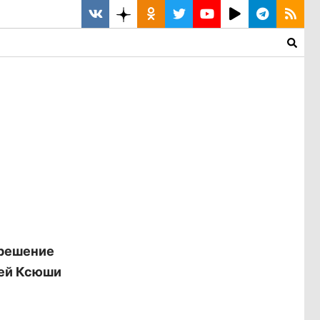
 решение
рей Ксюши