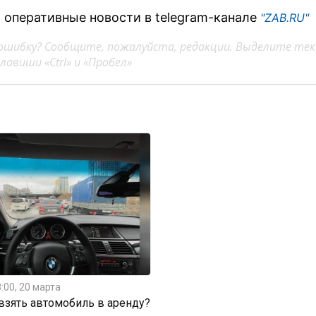
 оперативные новости в telegram-канале
"ZAB.RU"
ошибку? Сообщите, пожалуйста, редакции. Выделите тек
авиши «Ctrl» и «Пробел»
:00, 20 марта
 взять автомобиль в аренду?