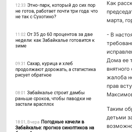
Как расс
Этно-парк, который до сих пор
12:33
не готов, работает почти три года: что
председа
не так с Сухотино?
марта, го
От 35 до 60 процентов за две
- В насто
11:02
недели: как Забайкалье готовится к
требован
зиме
исправлен
Дома ее т
Сахар, курица и хлеб
09:31
внятного 
продолжают дорожать, а статистика
рисует обратное
жалоба н
прав всту
Забайкалье строит дамбы
08:01
Максимов
раньше сроков, чтобы паводки не
застали врасплох
Таким об
детьми за
Погодные качели в
18:01, Вчера
возможно
Забайкалье: прогноз синоптиков на