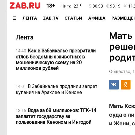
18+
Чита:
23 °
80.93
93.19
11.
ЛЕНТА
ZAB.TV
СТАТЬИ
АФИША
РАЗМЕЩЕ
Мать
Лента
решен
Как в Забайкалье превратили
14:40
родит
отлов бездомных животных в
мошенническую схему на 20
миллионов рублей
Общество, 1
В Забайкалье продлили запрет
14:01
купания на Арахлее и Кеноне
Мать Ксю
Вода за 68 миллионов: ТГК-14
13:15
суда о л
заплатит государству за
пользование Кеноном и Ингодой
и Жени, 