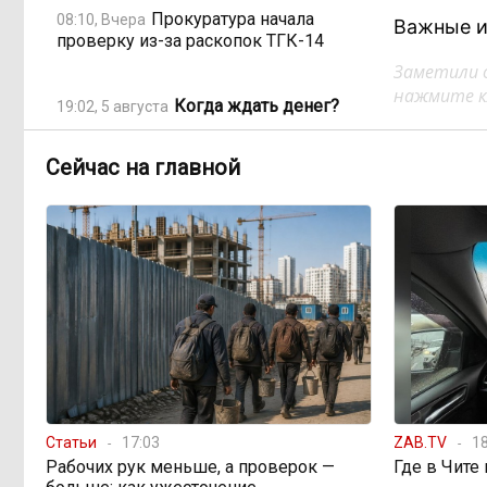
Прокуратура начала
08:10, Вчера
Важные и
проверку из-за раскопок ТГК-14
Заметили 
нажмите кл
Когда ждать денег?
19:02, 5 августа
Забайкалье — в списке регионов,
где бюджетники могут остаться без
Сейчас на главной
выплат
«Их масштаб может
17:30, 5 августа
превысить весь наш опыт»: Осипов
предупреждает о климатической
угрозе на фоне пожаров в Европе
По волнам Арахлея: на
16:00, 5 августа
любимом озере забайкальцев
улучшили LTE-сеть
Статьи
17:03
ZAB.TV
18
Рабочих рук меньше, а проверок —
Где в Чите
Путин подписал закон,
12:33, 5 августа