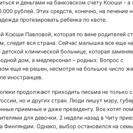
иться и деньгами на банковском счету Ксюши - а 
.000 рублей. Этих средств, конечно, на лечение н
адежда протезировать ребенка по квоте.
ой Ксюши Павловой, которая по вине родителей с
м, следит вся страна. Сейчас малышка все еще н
й детской клинической больнице, которая заменя
родной дом, а медперсонал – родных. Вопрос с
вом еще не решен, несмотря на большое число ж
сле иностранцев.
 опеки продолжают приходить письма не только с
оссии, но и других стран. Люди пишут мэру, губе
нные приемные и даже президенту. Все хотят пом
дителями для девочки. 2 недели назад в Читу при
а Финляндии. Однако, выбор остановился на семь