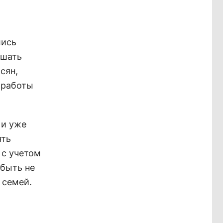
лись
ешать
сян,
 работы
 и уже
ять
 с учетом
 быть не
 семей.