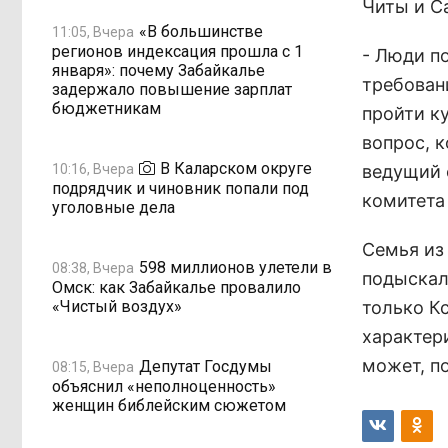
Читы и С
«В большинстве
11:05, Вчера
регионов индексация прошла с 1
- Люди п
января»: почему Забайкалье
требован
задержало повышение зарплат
бюджетникам
пройти к
вопрос, к
В Каларском округе
10:16, Вчера
ведущий 
подрядчик и чиновник попали под
комитета
уголовные дела
Семья из 
598 миллионов улетели в
08:38, Вчера
подыскал
Омск: как Забайкалье провалило
«Чистый воздух»
только К
характери
может, п
Депутат Госдумы
08:15, Вчера
объяснил «неполноценность»
женщин библейским сюжетом