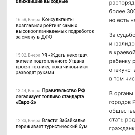
ближайшие выходные
распоряд
более 300
Консультанты
но есть н
16:58, Вчера
возглавили рейтинг самых
высокооплачиваемых подработок
За судьб
за смену в ДФО
инвалидо
в краево
«Ждать некогда»:
15:02, Вчера
ребенку 
жители подтопленного Угдана
просят технику, пока чиновники
опекунст
разводят руками
в том чи
Правительство РФ
13:44, Вчера
В органы
легализует топливо стандарта
городов Р
«Евро-2»
обществе
стать ро
Власти: Забайкалье
12:33, Вчера
переживает туристический бум
гражданк