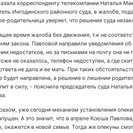
казала корреспонденту телекомпании Наталья Ма
тель Ингодинского районного суда, в жалобе, под
ре-родительница уверяет, что решение суда незак
ящее время жалоба без движения, т.к не соответс
иям закона. Павловой направили уведомления об
ии недостатков, но за письмами на почту она не 
оже не оказалось, телефон недоступен, а где скит
ответа не дала и ее мать. При таких обстоятельст
е будет направлена, а решение о лишении родите
пит в силу, - пояснила председатель суда Наталья
а.
разом, уже сегодня механизм установления опеки
пущен. А это значит, что в апреле Ксюша Павлова
, окажется в новой семье. Тогда же опекуны смо