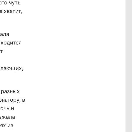
это чуть
е хватит,
тала
аходится
ет
елающих,
 разных
рнатору, в
очь и
езжала
ях из