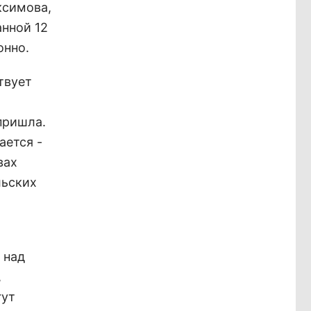
ксимова,
анной 12
онно.
твует
пришла.
ается -
вах
льских
 над
,
гут