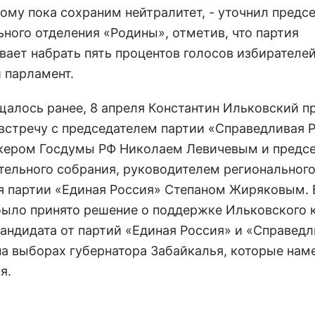
ому пока сохраним нейтралитет, - уточнил предс
ьного отделения «Родины», отметив, что партия
вает набрать пять процентов голосов избирателей
 парламент.
щалось ранее, 8 апреля Константин Ильковский п
встречу с председателем партии «Справедливая Р
кером Госдумы РФ Николаем Левичевым и предс
тельного собрания, руководителем региональног
я партии «Единая Россия» Степаном Жиряковым. 
было принято решение о поддержке Ильковского 
кандидата от партий «Единая Россия» и «Справед
на выборах губернатора Забайкалья, которые нам
я.