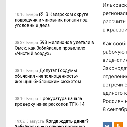
Ильковск
регионал
В Каларском округе
10:16, Вчера
подрядчик и чиновник попали под
рассчиты
уголовные дела
в краевой
598 миллионов улетели в
08:38, Вчера
Как сооб
Омск: как Забайкалье провалило
рабочую 
«Чистый воздух»
вице-спи
Законода
Депутат Госдумы
08:15, Вчера
объяснил «неполноценность»
отделени
женщин библейским сюжетом
встречи 
единого 
Прокуратура начала
08:10, Вчера
Россия» 
проверку из-за раскопок ТГК-14
8 сентябр
Когда ждать денег?
19:02, 5 августа
Забайкалье — в списке регионов,