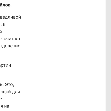
йлов.
аведливой
, к
их
 - считает
отделение
артии
ь. Это,
ующей для
е
я на