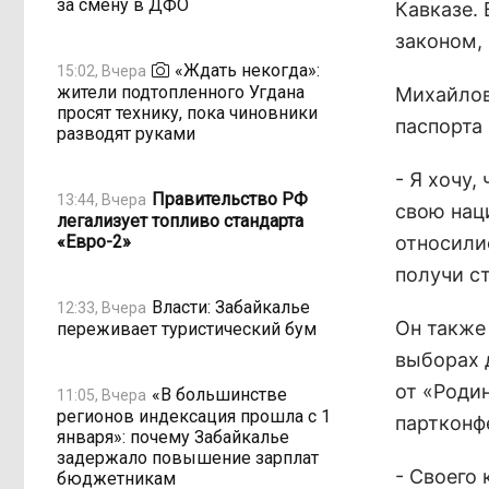
за смену в ДФО
Кавказе.
законом,
«Ждать некогда»:
15:02, Вчера
жители подтопленного Угдана
Михайлов 
просят технику, пока чиновники
паспорта
разводят руками
- Я хочу
Правительство РФ
13:44, Вчера
свою нац
легализует топливо стандарта
«Евро-2»
относилис
получи с
Власти: Забайкалье
12:33, Вчера
Он также
переживает туристический бум
выборах 
от «Роди
«В большинстве
11:05, Вчера
регионов индексация прошла с 1
партконф
января»: почему Забайкалье
задержало повышение зарплат
- Своего 
бюджетникам