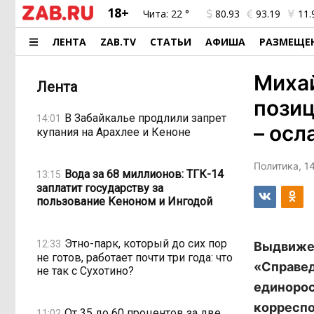
18+
Чита:
22 °
80.93
93.19
11.
ЛЕНТА
ZAB.TV
СТАТЬИ
АФИША
РАЗМЕЩЕ
Михай
Лента
позиц
В Забайкалье продлили запрет
14:01
– осл
купания на Арахлее и Кеноне
Политика, 14
Вода за 68 миллионов: ТГК-14
13:15
заплатит государству за
пользование Кеноном и Ингодой
Этно-парк, который до сих пор
12:33
Выдвижен
не готов, работает почти три года: что
«Справед
не так с Сухотино?
единорос
корреспо
От 35 до 60 процентов за две
11:02