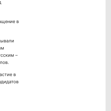
д
ащение в
бывали
им
усским –
лов.
астие в
ндидатов