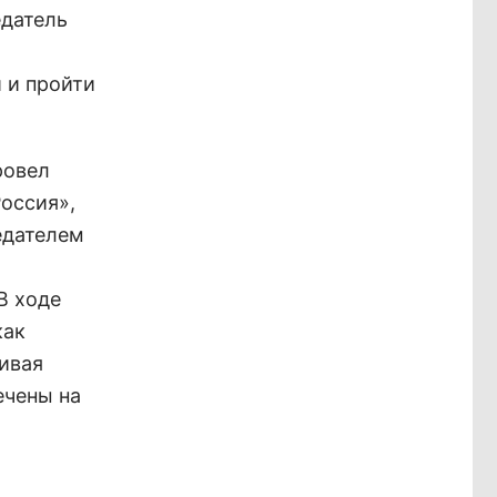
едатель
 и пройти
ровел
оссия»,
едателем
о
В ходе
как
ливая
ечены на