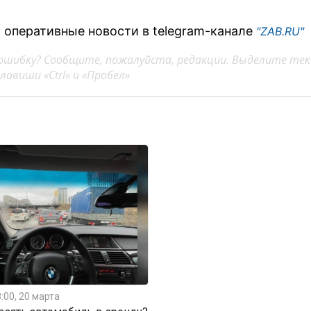
 оперативные новости в telegram-канале
"ZAB.RU"
ошибку? Сообщите, пожалуйста, редакции. Выделите тек
авиши «Ctrl» и «Пробел»
:00, 20 марта