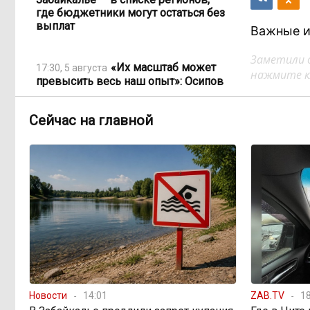
где бюджетники могут остаться без
выплат
Важные и
Заметили 
«Их масштаб может
17:30, 5 августа
нажмите кл
превысить весь наш опыт»: Осипов
предупреждает о климатической
угрозе на фоне пожаров в Европе
Сейчас на главной
По волнам Арахлея: на
16:00, 5 августа
любимом озере забайкальцев
улучшили LTE-сеть
Путин подписал закон,
12:33, 5 августа
вдвое расширяющий основания для
выдворения мигрантов
Читинская
12:32, 5 августа
Новости
14:01
ZAB.TV
18
администрация хочет