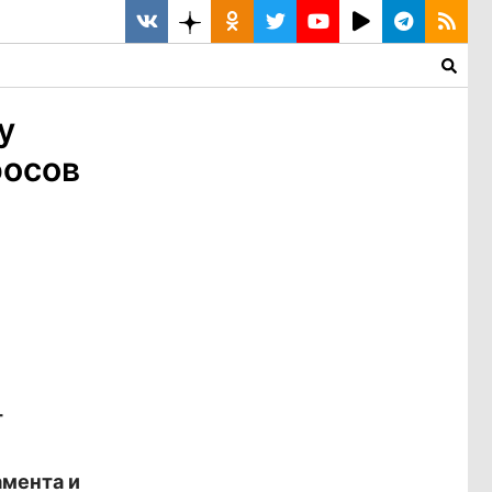
у
росов
т
амента и