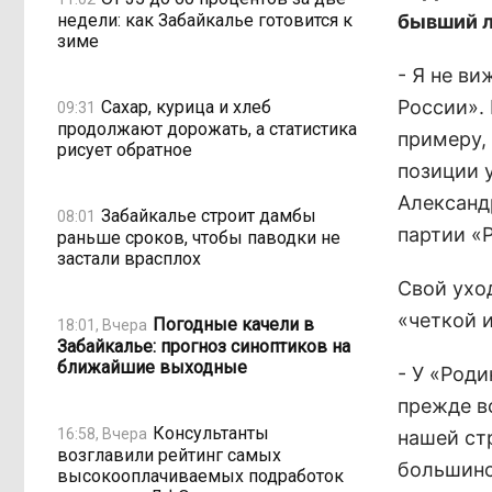
недели: как Забайкалье готовится к
бывший л
зиме
- Я не в
России». 
Сахар, курица и хлеб
09:31
продолжают дорожать, а статистика
примеру, 
рисует обратное
позиции у
Александ
Забайкалье строит дамбы
08:01
партии «
раньше сроков, чтобы паводки не
застали врасплох
Свой ухо
«четкой 
Погодные качели в
18:01, Вчера
Забайкалье: прогноз синоптиков на
ближайшие выходные
- У «Роди
прежде в
Консультанты
16:58, Вчера
нашей стр
возглавили рейтинг самых
большинс
высокооплачиваемых подработок