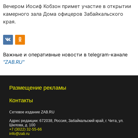
Вечером Иосиф Кобзон примет участие в открытии
камерного зала Дома офицеров Забайкальского
края.
Важные и оперативные новости в telegram-канале
"ZAB.RU"
Размещение рекламы
Контакты
Сетевое издание ZAB.RU
Адрес редакции:
672038
, Россия, Забайкальский край, г.
Чита
,
ул.
Шилова, д. 100
+7 (3022) 32-55-66
info@zab.ru