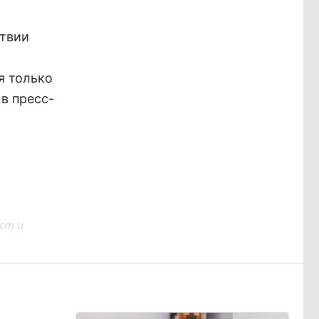
ствии
я только
в пресс-
ст и