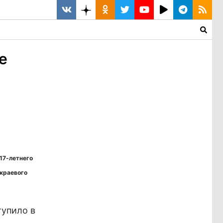
е
 17-летнего
 краевого
упило в