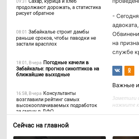
проведен
Сахар, курица и хлеб
09:31
продолжают дорожать, а статистика
рисует обратное
- Сегодн
адвоката,
Забайкалье строит дамбы
08:01
Обвинени
раньше сроков, чтобы паводки не
на призн
застали врасплох
службе к
Погодные качели в
18:01, Вчера
Забайкалье: прогноз синоптиков на
ближайшие выходные
Важные и
Консультанты
16:58, Вчера
Заметили 
возглавили рейтинг самых
нажмите кл
высокооплачиваемых подработок
за смену в ДФО
Сейчас на главной
«Ждать некогда»:
15:02, Вчера
жители подтопленного Угдана