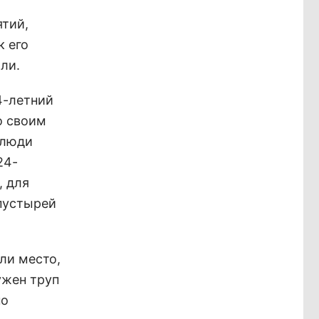
тий,
к его
ли.
4-летний
о своим
 люди
24-
, для
 пустырей
ли место,
ужен труп
но