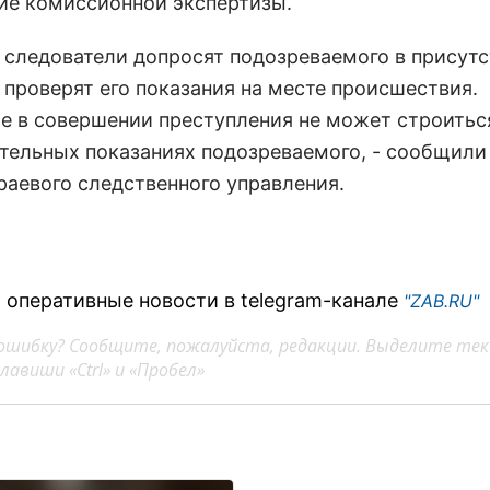
ие комиссионной экспертизы.
я следователи допросят подозреваемого в присут
 проверят его показания на месте происшествия.
е в совершении преступления не может строитьс
ательных показаниях подозреваемого, - сообщили 
раевого следственного управления.
 оперативные новости в telegram-канале
"ZAB.RU"
ошибку? Сообщите, пожалуйста, редакции. Выделите тек
авиши «Ctrl» и «Пробел»