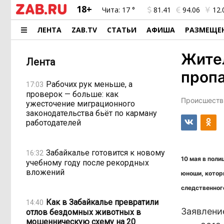
18+
Чита:
17 °
81.41
94.06
12.
ЛЕНТА
ZAB.TV
СТАТЬИ
АФИША
РАЗМЕЩЕ
Жител
Лента
пропа
Рабочих рук меньше, а
17:03
проверок — больше: как
Происшестви
ужесточение миграционного
законодательства бьёт по карману
работодателей
Забайкалье готовится к новому
16:32
10 мая в поли
учебному году после рекордных
вложений
юноши, котор
следственног
Как в Забайкалье превратили
14:40
Заявлени
отлов бездомных животных в
мошенническую схему на 20