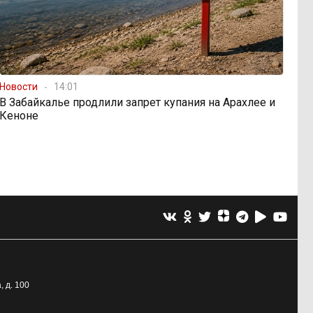
Новости
14:01
В Забайкалье продлили запрет купания на Арахлее и
Кеноне
, д. 100