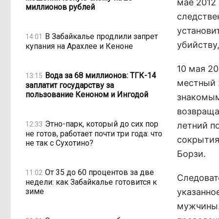
мае 2012
миллионов рублей
следстве
установи
В Забайкалье продлили запрет
14:01
убийству,
купания на Арахлее и Кеноне
10 мая 2
Вода за 68 миллионов: ТГК-14
13:15
местный ж
заплатит государству за
пользование Кеноном и Ингодой
знакомым
возвраща
Этно-парк, который до сих пор
12:33
летний п
не готов, работает почти три года: что
сокрытия
не так с Сухотино?
Борзи.
От 35 до 60 процентов за две
11:02
Следоват
недели: как Забайкалье готовится к
зиме
указанно
мужчины.