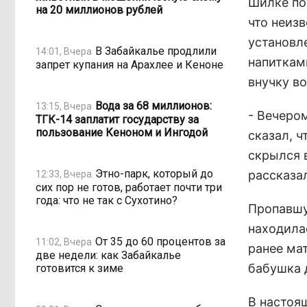
Шилке по
на 20 миллионов рублей
что неиз
установл
В Забайкалье продлили
14:01, Вчера
напиткам
запрет купания на Арахлее и Кеноне
внучку в
Вода за 68 миллионов:
13:15, Вчера
- Вечеро
ТГК-14 заплатит государству за
пользование Кеноном и Ингодой
сказал, ч
скрылся в
Этно-парк, который до
рассказа
12:33, Вчера
сих пор не готов, работает почти три
года: что не так с Сухотино?
Пропавшу
находила
От 35 до 60 процентов за
11:02, Вчера
ранее ма
две недели: как Забайкалье
бабушка 
готовится к зиме
В настоя