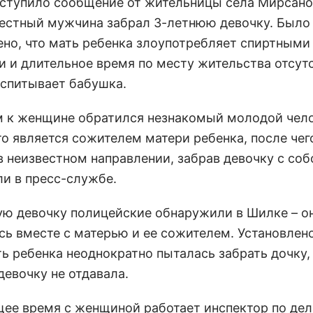
ступило сообщение от жительницы села Мирсано
вестный мужчина забрал 3-летнюю девочку. Было
ено, что мать ребенка злоупотребляет спиртными
и и длительное время по месту жительства отсутс
оспитывает бабушка.
м к женщине обратился незнакомый молодой чело
то является сожителем матери ребенка, после чег
 неизвестном направлении, забрав девочку с собо
ли в пресс-службе.
ю девочку полицейские обнаружили в Шилке – о
сь вместе с матерью и ее сожителем. Установлено
ть ребенка неоднократно пыталась забрать дочку,
девочку не отдавала.
щее время с женщиной работает инспектор по де