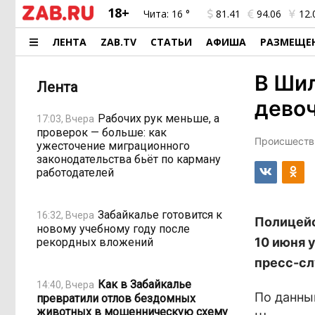
18+
Чита:
16 °
81.41
94.06
12.
ЛЕНТА
ZAB.TV
СТАТЬИ
АФИША
РАЗМЕЩЕ
В Ши
Лента
девоч
Рабочих рук меньше, а
17:03, Вчера
проверок — больше: как
Происшестви
ужесточение миграционного
законодательства бьёт по карману
работодателей
Забайкалье готовится к
16:32, Вчера
Полицейс
новому учебному году после
10 июня 
рекордных вложений
пресс-сл
Как в Забайкалье
14:40, Вчера
По данны
превратили отлов бездомных
животных в мошенническую схему