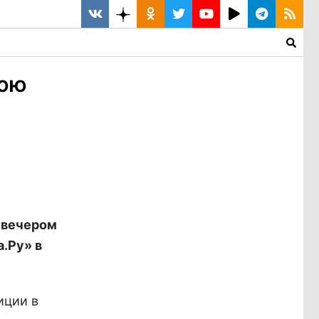
нюю
 вечером
.Ру» в
иции в