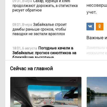
Сахар, курица и хлеб
09:31, Вчера
несоверш
продолжают дорожать, а статистика
рисует обратное
учет.
Забайкалье строит
08:01, Вчера
дамбы раньше сроков, чтобы
паводки не застали врасплох
Важные и
Заметили 
Погодные качели в
18:01, 6 августа
нажмите кл
Забайкалье: прогноз синоптиков на
ближайшие выходные
Сейчас на главной
Консультанты
16:58, 6 августа
возглавили рейтинг самых
высокооплачиваемых подработок
за смену в ДФО
«Ждать некогда»:
15:02, 6 августа
жители подтопленного Угдана