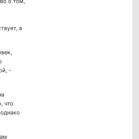
во о том,
твует, а
век,
о
й, -
на
, что
 однако
лам