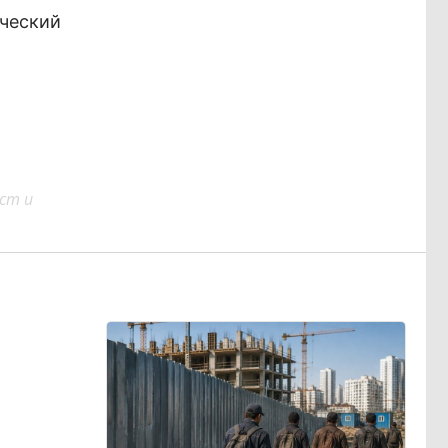
ический
ст и