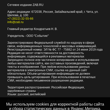
Сетевое издание ZAB.RU
Адрес редакции:
672038
, Россия, Забайкальский край, г.
Чита
,
ул.
Шилова, д. 100
+7 (3022) 32-55-66
info@zab.ru
Главный редактор Кондратьев Н. В.
Учредитель - ООО "Событие"
Зарегистрировано Федеральной службой по надзору в сфере
связи, информационных технологий и массовых коммуникаций.
Регистрационный номер: ЭЛ № ФС 77 - 75882 от 24 июня 2019 года
Редакция не несет ответственности за достоверность
информации, содержащейся в рекламных материалах
Запрещено полное или частичное копирование и использование
любых материалов сайта, как составных произведений, включая
тексты и изображения. При любом использовании данных
материалов в электронных СМИ, ссылка на данный сайт
обязательна. Объем цитирования информации не должен
превышать цель цитирования. При использовании в печатных
СМИ, необходимо письменное разрешение редакции.
Территория распространения: Российская Федерация,
зарубежные страны
Языки: русский, английский
Политика в отношении обработки персональных данных
Мы используем cookies для корректной работы сайта
© 2007 - 2026
Портал Читы и Забайкальского края
и сбора статистических данных в Яндекс.Метрика,