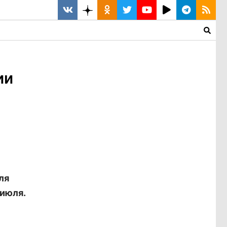
ии
ля
 июля.