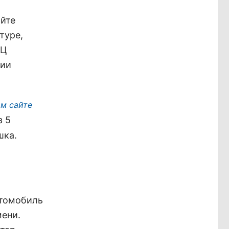
айте
туре,
РЦ
ции
м сайте
з 5
шка.
втомобиль
ени.