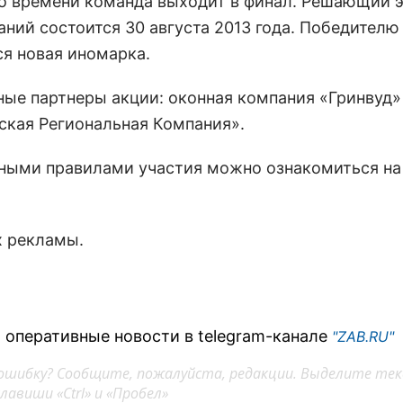
о времени команда выходит в финал. Решающий э
аний состоится 30 августа 2013 года. Победителю
ся новая иномарка.
ные партнеры акции: оконная компания «Гринвуд»
ская Региональная Компания».
ными правилами участия можно ознакомиться н
х рекламы.
 оперативные новости в telegram-канале
"ZAB.RU"
ошибку? Сообщите, пожалуйста, редакции. Выделите тек
авиши «Ctrl» и «Пробел»