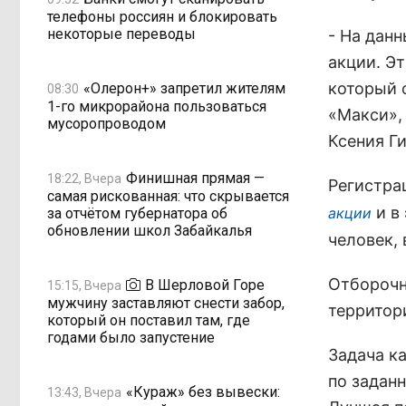
телефоны россиян и блокировать
некоторые переводы
- На дан
акции. Э
который с
«Олерон+» запретил жителям
08:30
1-го микрорайона пользоваться
«Макси»,
мусоропроводом
Ксения Г
Финишная прямая —
18:22, Вчера
Регистра
самая рискованная: что скрывается
и в
акции
за отчётом губернатора об
обновлении школ Забайкалья
человек,
Отборочны
В Шерловой Горе
15:15, Вчера
мужчину заставляют снести забор,
территор
который он поставил там, где
годами было запустение
Задача к
по задан
«Кураж» без вывески:
13:43, Вчера