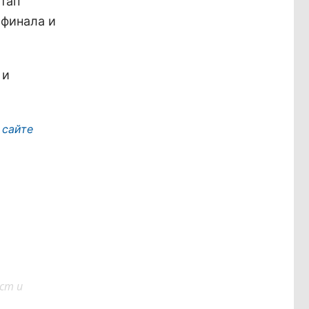
тап
 финала и
 и
а
сайте
ст и