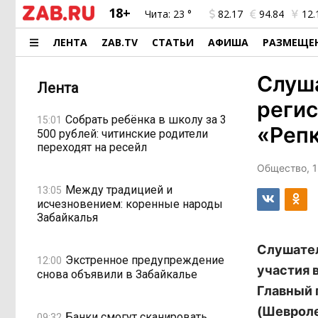
18+
Чита:
23 °
82.17
94.84
12.
ЛЕНТА
ZAB.TV
СТАТЬИ
АФИША
РАЗМЕЩЕ
Слуш
Лента
регис
Собрать ребёнка в школу за 3
15:01
«Репк
500 рублей: читинские родители
переходят на ресейл
Общество, 1
Между традицией и
13:05
исчезновением: коренные народы
Забайкалья
Слушател
Экстренное предупреждение
12:00
участия в
снова объявили в Забайкалье
Главный 
(Шевроле
Банки смогут сканировать
09:32