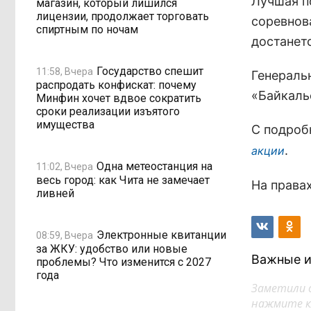
Лучшая п
магазин, который лишился
лицензии, продолжает торговать
соревнов
спиртным по ночам
достанет
Государство спешит
11:58, Вчера
Генераль
распродать конфискат: почему
«Байкаль
Минфин хочет вдвое сократить
сроки реализации изъятого
имущества
С подроб
.
акции
Одна метеостанция на
11:02, Вчера
весь город: как Чита не замечает
На права
ливней
Электронные квитанции
08:59, Вчера
за ЖКУ: удобство или новые
Важные и
проблемы? Что изменится с 2027
года
Заметили 
нажмите кл