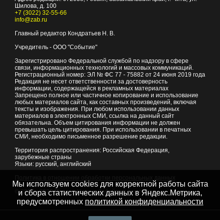
Шилова, д. 100
+7 (3022) 32-55-66
info@zab.ru
Главный редактор Кондратьев Н. В.
Учредитель - ООО "Событие"
Зарегистрировано Федеральной службой по надзору в сфере
связи, информационных технологий и массовых коммуникаций.
Регистрационный номер: ЭЛ № ФС 77 - 75882 от 24 июня 2019 года
Редакция не несет ответственности за достоверность
информации, содержащейся в рекламных материалах
Запрещено полное или частичное копирование и использование
любых материалов сайта, как составных произведений, включая
тексты и изображения. При любом использовании данных
материалов в электронных СМИ, ссылка на данный сайт
обязательна. Объем цитирования информации не должен
превышать цель цитирования. При использовании в печатных
СМИ, необходимо письменное разрешение редакции.
Территория распространения: Российская Федерация,
зарубежные страны
Языки: русский, английский
Политика в отношении обработки персональных данных
Мы используем cookies для корректной работы сайта
© 2007 - 2026
Портал Читы и Забайкальского края
и сбора статистических данных в Яндекс.Метрика,
предусмотренных
политикой конфиденциальности