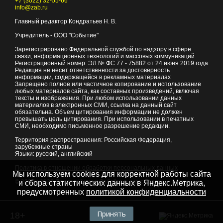
+7 (3022) 32-55-66
info@zab.ru
Главный редактор Кондратьев Н. В.
Учредитель - ООО "Событие"
Зарегистрировано Федеральной службой по надзору в сфере
связи, информационных технологий и массовых коммуникаций.
Регистрационный номер: ЭЛ № ФС 77 - 75882 от 24 июня 2019 года
Редакция не несет ответственности за достоверность
информации, содержащейся в рекламных материалах
Запрещено полное или частичное копирование и использование
любых материалов сайта, как составных произведений, включая
тексты и изображения. При любом использовании данных
материалов в электронных СМИ, ссылка на данный сайт
обязательна. Объем цитирования информации не должен
превышать цель цитирования. При использовании в печатных
СМИ, необходимо письменное разрешение редакции.
Территория распространения: Российская Федерация,
зарубежные страны
Языки: русский, английский
Политика в отношении обработки персональных данных
Мы используем cookies для корректной работы сайта
© 2007 - 2026
Портал Читы и Забайкальского края
и сбора статистических данных в Яндекс.Метрика,
предусмотренных
политикой конфиденциальности
Принять
18+