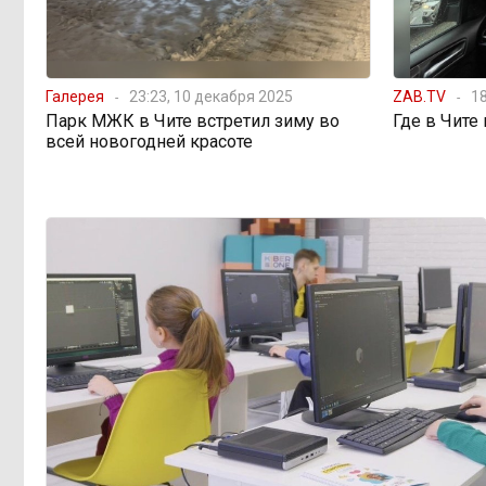
Лес, которого нет в
08:02, 5 августа
отчётах
Галерея
23:23, 10 декабря 2025
ZAB.TV
18
Парк МЖК в Чите встретил зиму во
Где в Чите
всей новогодней красоте