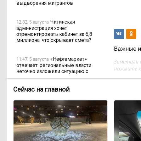
выдворения мигрантов
Читинская
12:32, 5 августа
администрация хочет
отремонтировать кабинет за 6,8
миллиона: что скрывает смета?
Важные и
«Нефтемаркет»
11:47, 5 августа
Заметили 
отвечает: региональные власти
нажмите кл
неточно изложили ситуацию с
топливным кризисом
Сейчас на главной
Учителя в Забайкалье
09:33, 5 августа
получают почти вдвое больше, чем
в среднем по стране
Чита готовится к зиме
08:31, 5 августа