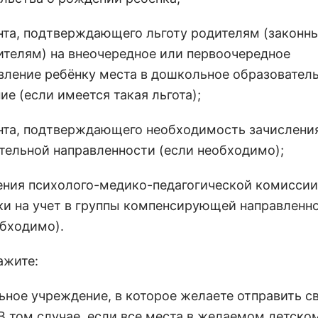
нта, подтверждающего льготу родителям (законн
ителям) на внеочередное или первоочередное
вление ребёнку места в дошкольное образовател
е (если имеется такая льгота);
нта, подтверждающего необходимость зачисления
тельной направленности (если необходимо);
ения психолого-медико-педагогической комиссии
ки на учет в группы компенсирующей направленн
обходимо).
ажите:
ьное учреждение, в которое желаете отправить с
 В том случае, если все места в желаемом детско