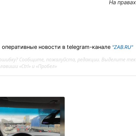
На права
 оперативные новости в telegram-канале
"ZAB.RU"
ошибку? Сообщите, пожалуйста, редакции. Выделите тек
авиши «Ctrl» и «Пробел»