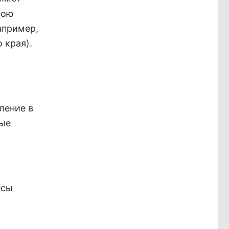
вою
апример,
 края).
ление в
ные
есы