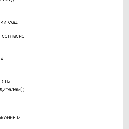
ий сад.
 согласно
ых
лять
одителем);
законным