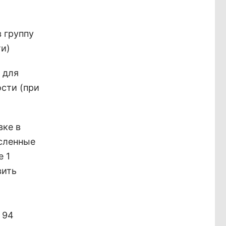
 группу
ти)
 для
сти (при
вке в
исленные
е 1
вить
 94