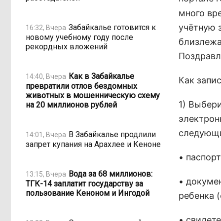
много вр
учётную 
Забайкалье готовится к
16:32, Вчера
новому учебному году после
близлежа
рекордных вложений
Поздравл
Как в Забайкалье
14:40, Вчера
Как запис
превратили отлов бездомных
животных в мошенническую схему
1) Выбери
на 20 миллионов рублей
электрон
следующи
В Забайкалье продлили
14:01, Вчера
запрет купания на Арахлее и Кеноне
• паспорт
Вода за 68 миллионов:
13:15, Вчера
• докуме
ТГК-14 заплатит государству за
пользование Кеноном и Ингодой
ребенка (
• свидет