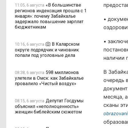
предоста
«В большинстве
11:05, 6 августа
регионов индексация прошла с 1
января»: почему Забайкалье
• докуме
задержало повышение зарплат
бюджетникам
оздорови
• заключ
В Каларском
10:16, 6 августа
постанов
округе подрядчик и чиновник
попали под уголовные дела
наличии 
В Забайк
598 миллионов
08:38, 6 августа
улетели в Омск: как Забайкалье
очередь 
провалило «Чистый воздух»
документ
месяца, а
Депутат Госдумы
08:15, 6 августа
сканы эт
объяснил «неполноценность»
женщин библейским сюжетом
obrazovani
образован