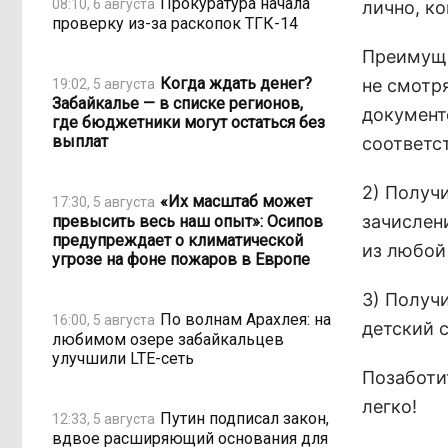
Прокуратура начала
08:10, 6 августа
лично, ко
проверку из-за раскопок ТГК-14
Преимуще
Когда ждать денег?
не смотря
19:02, 5 августа
Забайкалье — в списке регионов,
документо
где бюджетники могут остаться без
выплат
соответст
2) Получ
«Их масштаб может
17:30, 5 августа
зачислен
превысить весь наш опыт»: Осипов
предупреждает о климатической
из любой
угрозе на фоне пожаров в Европе
3) Получ
По волнам Арахлея: на
16:00, 5 августа
детский с
любимом озере забайкальцев
улучшили LTE-сеть
Позаботит
легко!
Путин подписал закон,
12:33, 5 августа
вдвое расширяющий основания для