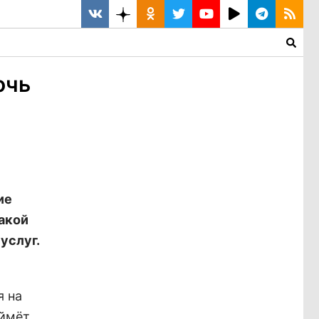
очь
ие
такой
услуг.
я на
аймёт