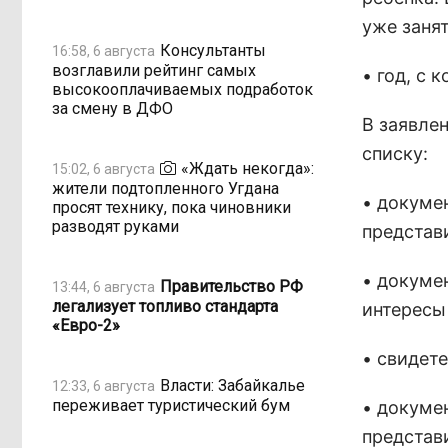
уже заня
Консультанты
16:58, 6 августа
возглавили рейтинг самых
• год, с 
высокооплачиваемых подработок
за смену в ДФО
В заявле
списку:
«Ждать некогда»:
15:02, 6 августа
жители подтопленного Угдана
• докуме
просят технику, пока чиновники
разводят руками
представ
• докуме
Правительство РФ
13:44, 6 августа
легализует топливо стандарта
интересы 
«Евро-2»
• свидет
Власти: Забайкалье
12:33, 6 августа
переживает туристический бум
• докуме
представ