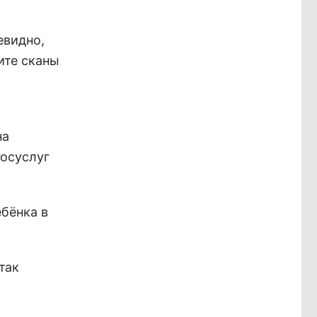
евидно,
ите сканы
на
госуслуг
бёнка в
так