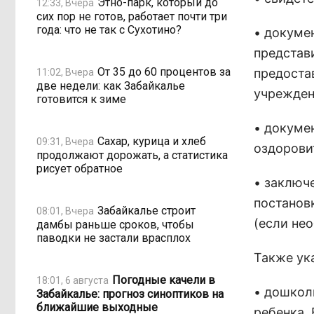
Этно-парк, который до
12:33, Вчера
сих пор не готов, работает почти три
года: что не так с Сухотино?
• докуме
представ
От 35 до 60 процентов за
предоста
11:02, Вчера
две недели: как Забайкалье
учреждени
готовится к зиме
• докуме
Сахар, курица и хлеб
09:31, Вчера
оздорови
продолжают дорожать, а статистика
рисует обратное
• заключ
постанов
Забайкалье строит
08:01, Вчера
(если не
дамбы раньше сроков, чтобы
паводки не застали врасплох
Также ук
Погодные качели в
18:01, 6 августа
• дошкол
Забайкалье: прогноз синоптиков на
ближайшие выходные
ребенка.