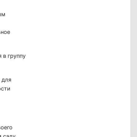
ым
ьное
 в группу
 для
ости
воего
м саду