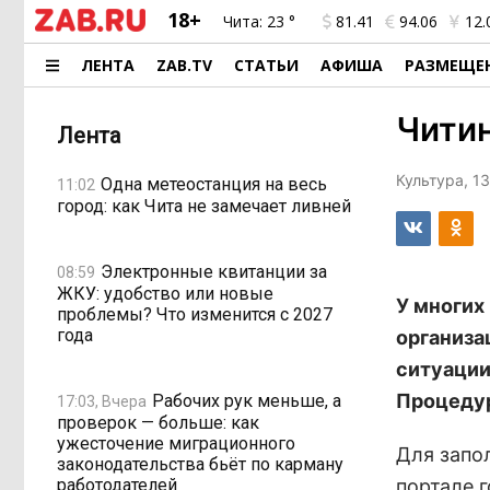
18+
Чита:
23 °
81.41
94.06
12.
ЛЕНТА
ZAB.TV
СТАТЬИ
АФИША
РАЗМЕЩЕ
Читин
Лента
Культура, 1
Одна метеостанция на весь
11:02
город: как Чита не замечает ливней
Электронные квитанции за
08:59
ЖКУ: удобство или новые
У многих
проблемы? Что изменится с 2027
года
организа
ситуации
Процедур
Рабочих рук меньше, а
17:03, Вчера
проверок — больше: как
ужесточение миграционного
Для запо
законодательства бьёт по карману
работодателей
портале г