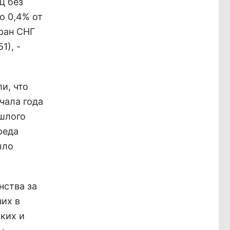
ц без
о 0,4% от
ран СНГ
1), -
и, что
чала года
ошлого
реда
ыло
нства за
них в
ких и