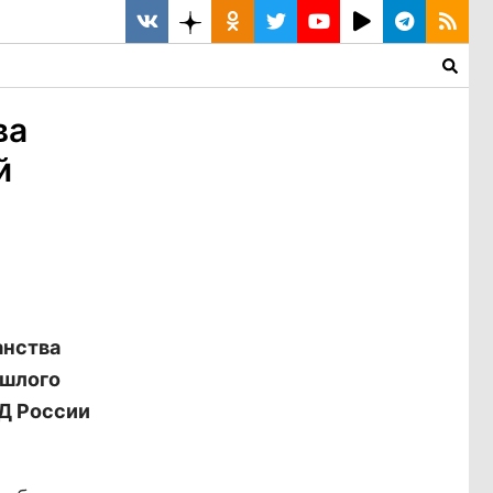
ва
й
анства
ошлого
ВД России