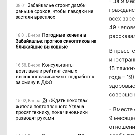
- За 9 ме
Забайкалье строит дамбы
08:01
гражданс
раньше сроков, чтобы паводки не
застали врасплох
всех зар
49 челове
Погодные качели в
18:01, Вчера
рассказа
Забайкалье: прогноз синоптиков на
ближайшие выходные
В пресс-
иностран
Консультанты
16:58, Вчера
15 тяжки
возглавили рейтинг самых
высокооплачиваемых подработок
года – 19
за смену в ДФО
здоровью
совершен
«Ждать некогда»:
15:02, Вчера
жители подтопленного Угдана
- Вместе 
просят технику, пока чиновники
9 месяцев
разводят руками
отношени