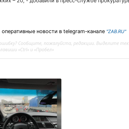
жких – 20, - добавили в пресс-службе прокуратур
 оперативные новости в telegram-канале
"ZAB.RU"
ошибку? Сообщите, пожалуйста, редакции. Выделите тек
авиши «Ctrl» и «Пробел»