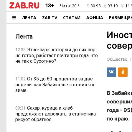
18+
Чита:
20 °
80.93
93.19
11.
ЛЕНТА
ZAB.TV
СТАТЬИ
АФИША
РАЗМЕЩЕ
Иност
Лента
совер
Этно-парк, который до сих пор
12:33
не готов, работает почти три года: что
Общество, 1
не так с Сухотино?
От 35 до 60 процентов за две
11:02
недели: как Забайкалье готовится к
зиме
В Забайк
совершил
Сахар, курица и хлеб
09:31
года - 9
продолжают дорожать, а статистика
по краю.
рисует обратное