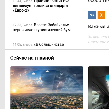
особо тя
Правительство РФ
13:44, Вчера
легализует топливо стандарта
«Евро-2»
Власти: Забайкалье
12:33, Вчера
Важные и
переживает туристический бум
Заметили 
нажмите кл
«В большинстве
11:05, Вчера
регионов индексация прошла с 1
января»: почему Забайкалье
Сейчас на главной
задержало повышение зарплат
бюджетникам
В Каларском округе
10:16, Вчера
подрядчик и чиновник попали под
уголовные дела
598 миллионов улетели в
08:38, Вчера
Омск: как Забайкалье провалило