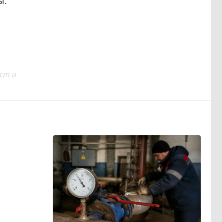
ы.
ст и