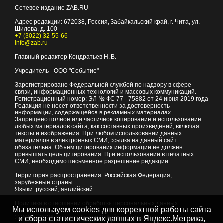
Сетевое издание ZAB.RU
Адрес редакции:
672038
, Россия, Забайкальский край, г.
Чита
,
ул.
Шилова, д. 100
+7 (3022) 32-55-66
info@zab.ru
Главный редактор Кондратьев Н. В.
Учредитель - ООО "Событие"
Зарегистрировано Федеральной службой по надзору в сфере
связи, информационных технологий и массовых коммуникаций.
Регистрационный номер: ЭЛ № ФС 77 - 75882 от 24 июня 2019 года
Редакция не несет ответственности за достоверность
информации, содержащейся в рекламных материалах
Запрещено полное или частичное копирование и использование
любых материалов сайта, как составных произведений, включая
тексты и изображения. При любом использовании данных
материалов в электронных СМИ, ссылка на данный сайт
обязательна. Объем цитирования информации не должен
превышать цель цитирования. При использовании в печатных
СМИ, необходимо письменное разрешение редакции.
Территория распространения: Российская Федерация,
зарубежные страны
Языки: русский, английский
Политика в отношении обработки персональных данных
Мы используем cookies для корректной работы сайта
© 2007 - 2026
Портал Читы и Забайкальского края
и сбора статистических данных в Яндекс.Метрика,