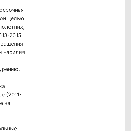
госрочная
ной целью
нолетних,
013-2015
бращения
и насилия
урению,
ка
е (2011-
е на
и
альные