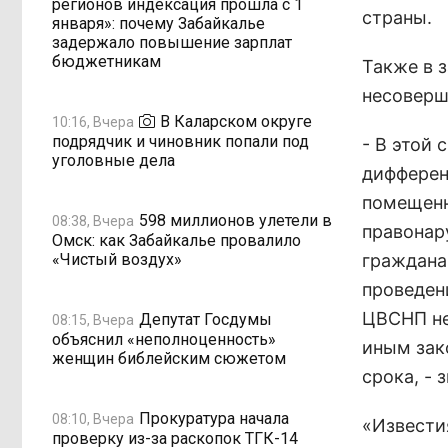
регионов индексация прошла с 1
страны.
января»: почему Забайкалье
задержало повышение зарплат
бюджетникам
Также в 
несоверш
В Каларском округе
10:16, Вчера
подрядчик и чиновник попали под
- В этой
уголовные дела
дифферен
помещенн
598 миллионов улетели в
08:38, Вчера
правонар
Омск: как Забайкалье провалило
«Чистый воздух»
гражданам
проведен
ЦВСНП не
Депутат Госдумы
08:15, Вчера
объяснил «неполноценность»
иным зак
женщин библейским сюжетом
срока, - 
Прокуратура начала
08:10, Вчера
«Извести
проверку из-за раскопок ТГК-14