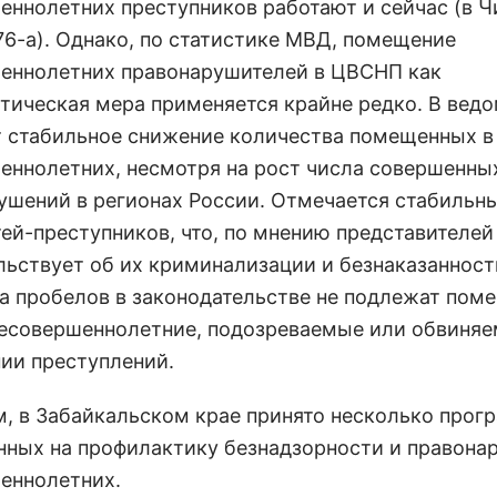
ннолетних преступников работают и сейчас (в Чи
176-а). Однако, по статистике МВД, помещение
еннолетних правонарушителей в ЦВСНП как
тическая мера применяется крайне редко. В вед
 стабильное снижение количества помещенных в
еннолетних, несмотря на рост числа совершенны
ушений в регионах России. Отмечается стабильн
тей-преступников, что, по мнению представителе
льствует об их криминализации и безнаказанност
за пробелов в законодательстве не подлежат пом
есовершеннолетние, подозреваемые или обвиняе
ии преступлений.
, в Забайкальском крае принято несколько прог
нных на профилактику безнадзорности и правона
еннолетних.