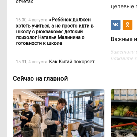
отчётах
целевые 
«Ребёнок должен
16:00, 4 августа
хотеть учиться, а не просто идти в
школу с рюкзаком»: детский
психолог Наталья Малинина о
Важные и
готовности к школе
Заметили 
нажмите кл
Как Китай покоряет
15:31, 4 августа
мир не электромобилями, а
стаканом чая
Сейчас на главной
Почти половина
15:10, 4 августа
дальневосточников готовы
пересесть на электрички
Тайна Тургинского
14:59, 4 августа
озера: почему рыбы эпохи
динозавров сохранились в