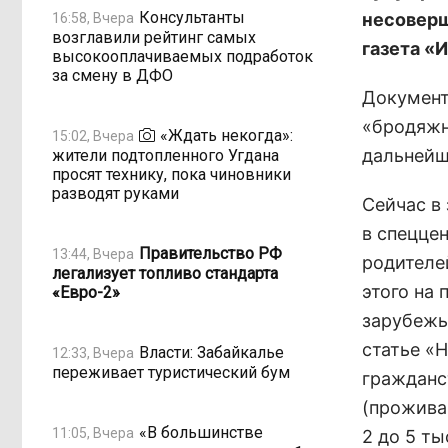
Консультанты
несоверш
16:58, Вчера
возглавили рейтинг самых
газета «
высокооплачиваемых подработок
за смену в ДФО
Документ
«бродяжн
«Ждать некогда»:
15:02, Вчера
дальнейш
жители подтопленного Угдана
просят технику, пока чиновники
разводят руками
Сейчас в
в спецце
Правительство РФ
13:44, Вчера
родителе
легализует топливо стандарта
этого на
«Евро-2»
зарубежь
статье «
Власти: Забайкалье
12:33, Вчера
переживает туристический бум
гражданс
(прожива
«В большинстве
11:05, Вчера
2 до 5 т