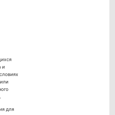
щихся
 и
условиях
 или
ного
.
ия для