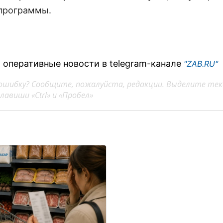
программы.
 оперативные новости в telegram-канале
"ZAB.RU"
ошибку? Сообщите, пожалуйста, редакции. Выделите тек
авиши «Ctrl» и «Пробел»