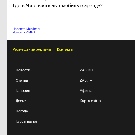
Где в Чите взять автомобиль в аренду?
Пенсии поднимут на
11:01, 4 августа
17,3%, а для мошенников введут 4
года тюрьмы: что ждет в августе
Новости МирТесен
Новости СМИ2
Размещение рекламы
Контакты
Новости
ZAB.RU
Статьи
ZAB.TV
Галерея
Афиша
Досье
Карта сайта
Погода
Курсы валют