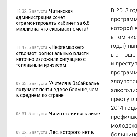
В 2013 г
Читинская
12:32, 5 августа
администрация хочет
программ
отремонтировать кабинет за 6,8
которой 
миллиона: что скрывает смета?
в том чи
годы) на
«Нефтемаркет»
11:47, 5 августа
отвечает: региональные власти
в отноше
неточно изложили ситуацию с
и престу
топливным кризисом
программ
злоупотр
Учителя в Забайкалье
09:33, 5 августа
получают почти вдвое больше, чем
алкоголи
в среднем по стране
преступл
2014 год
Чита готовится к зиме
08:31, 5 августа
профилак
молодежн
Лес, которого нет в
08:02, 5 августа
большинс