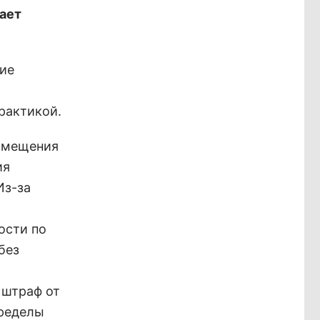
ает
тие
рактикой.
помещения
ия
Из-за
ости по
без
 штраф от
пределы