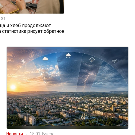
:31
ица и хлеб продолжают
а статистика рисует обратное
Новости
18:01, Вчера