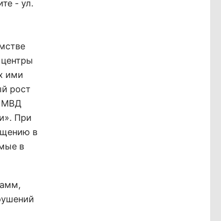
те - ул.
омстве
 центры
х ими
ый рост
й МВД
и». При
ещению в
мые в
рамм,
рушений