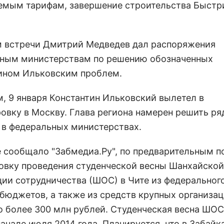
емым тарифам, завершение строительства Быстр
м встречи Дмитрий Медведев дал распоряжения
ным министерствам по решению обозначенных
ином Ильковским проблем.
, 9 января Константин Ильковский вылетел в
овку в Москву. Глава региона намерен решить ря
 в федеральных министерствах.
е сообщало "Забмедиа.Ру", по предварительным п
товку проведения студенческой весны Шанхайской
ции сотрудничества (ШОС) в Чите из федерального
 бюджетов, а также из средств крупных организац
о более 300 млн рублей. Студенческая весна ШОС
начале июля 2014 года. Планируется, что в Забайк