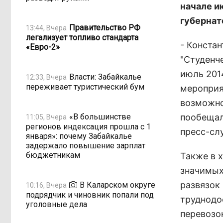
начале и
губернат
Правительство РФ
13:44, Вчера
легализует топливо стандарта
- Конста
«Евро-2»
"Студенч
июль 201
Власти: Забайкалье
12:33, Вчера
переживает туристический бум
мероприя
возможно
«В большинстве
пообещал
11:05, Вчера
регионов индексация прошла с 1
пресс-сл
января»: почему Забайкалье
задержало повышение зарплат
бюджетникам
Также в 
значимых
развязок
В Каларском округе
10:16, Вчера
подрядчик и чиновник попали под
труднодо
уголовные дела
перевозо