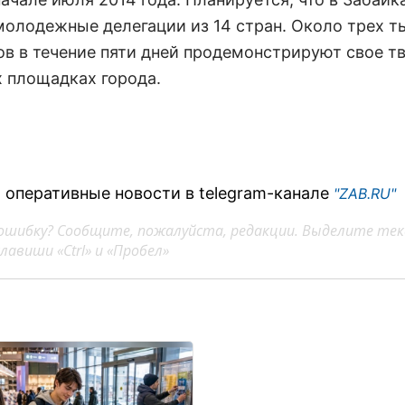
молодежные делегации из 14 стран. Около трех т
ов в течение пяти дней продемонстрируют свое т
х площадках города.
 оперативные новости в telegram-канале
"ZAB.RU"
ошибку? Сообщите, пожалуйста, редакции. Выделите тек
авиши «Ctrl» и «Пробел»