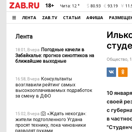
18+
Чита:
12 °
80.93
93.19
11.
ЛЕНТА
ZAB.TV
СТАТЬИ
АФИША
РАЗМЕЩЕ
Илько
Лента
студе
Погодные качели в
18:01, Вчера
Забайкалье: прогноз синоптиков на
Общество, 1
ближайшие выходные
Консультанты
16:58, Вчера
возглавили рейтинг самых
высокооплачиваемых подработок
10 январ
за смену в ДФО
своей ре
с губерн
«Ждать некогда»:
15:02, Вчера
в частно
жители подтопленного Угдана
просят технику, пока чиновники
"Студенч
разводят руками