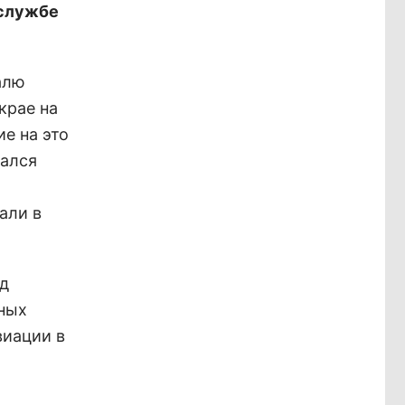
-службе
алю
крае на
е на это
вался
али в
яд
ных
виации в