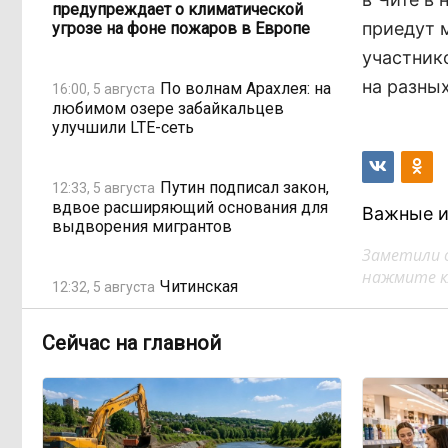
предупреждает о климатической
приедут 
угрозе на фоне пожаров в Европе
участник
на разны
По волнам Арахлея: на
16:00, 5 августа
любимом озере забайкальцев
улучшили LTE-сеть
Путин подписал закон,
12:33, 5 августа
вдвое расширяющий основания для
Важные и
выдворения мигрантов
Заметили 
нажмите кл
Читинская
12:32, 5 августа
администрация хочет
отремонтировать кабинет за 6,8
Сейчас на главной
миллиона: что скрывает смета?
«Нефтемаркет»
11:47, 5 августа
отвечает: региональные власти
неточно изложили ситуацию с