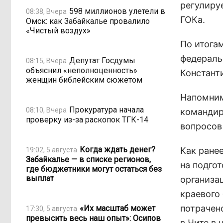
регулиру
598 миллионов улетели в
08:38, Вчера
ГОКа.
Омск: как Забайкалье провалило
«Чистый воздух»
По итога
федераль
Депутат Госдумы
08:15, Вчера
объяснил «неполноценность»
Констант
женщин библейским сюжетом
Напомним
Прокуратура начала
08:10, Вчера
командир
проверку из-за раскопок ТГК-14
вопросов
Когда ждать денег?
Как ране
19:02, 5 августа
Забайкалье — в списке регионов,
на подго
где бюджетники могут остаться без
выплат
организа
краевого
потрачен
«Их масштаб может
17:30, 5 августа
превысить весь наш опыт»: Осипов
в Чите в 