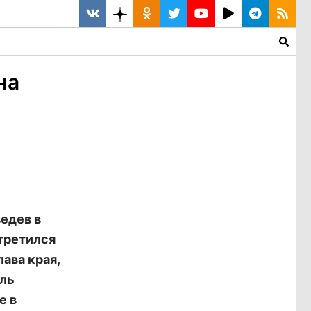
на
едев в
третился
ава края,
аль
е в