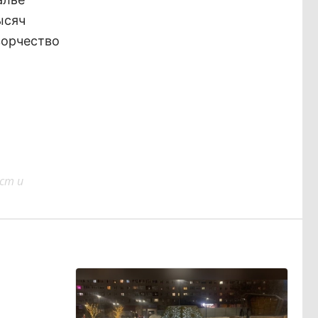
ысяч
ворчество
ст и