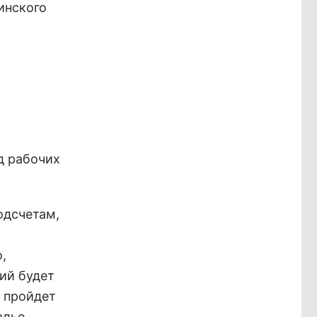
инского
д рабочих
одсчетам,
,
ий будет
 пройдет
алье