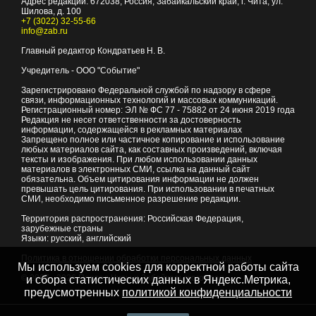
Адрес редакции:
672038
, Россия, Забайкальский край, г.
Чита
,
ул.
Шилова, д. 100
+7 (3022) 32-55-66
info@zab.ru
Главный редактор Кондратьев Н. В.
Учредитель - ООО "Событие"
Зарегистрировано Федеральной службой по надзору в сфере
связи, информационных технологий и массовых коммуникаций.
Регистрационный номер: ЭЛ № ФС 77 - 75882 от 24 июня 2019 года
Редакция не несет ответственности за достоверность
информации, содержащейся в рекламных материалах
Запрещено полное или частичное копирование и использование
любых материалов сайта, как составных произведений, включая
тексты и изображения. При любом использовании данных
материалов в электронных СМИ, ссылка на данный сайт
обязательна. Объем цитирования информации не должен
превышать цель цитирования. При использовании в печатных
СМИ, необходимо письменное разрешение редакции.
Территория распространения: Российская Федерация,
зарубежные страны
Языки: русский, английский
Политика в отношении обработки персональных данных
Мы используем cookies для корректной работы сайта
© 2007 - 2026
Портал Читы и Забайкальского края
и сбора статистических данных в Яндекс.Метрика,
предусмотренных
политикой конфиденциальности