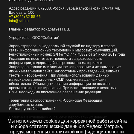
Сетевое издание ZAB.RU
Адрес редакции:
672038
, Россия, Забайкальский край, г.
Чита
,
ул.
Шилова, д. 100
+7 (3022) 32-55-66
info@zab.ru
Главный редактор Кондратьев Н. В.
Учредитель - ООО "Событие"
Зарегистрировано Федеральной службой по надзору в сфере
связи, информационных технологий и массовых коммуникаций.
Регистрационный номер: ЭЛ № ФС 77 - 75882 от 24 июня 2019 года
Редакция не несет ответственности за достоверность
информации, содержащейся в рекламных материалах
Запрещено полное или частичное копирование и использование
любых материалов сайта, как составных произведений, включая
тексты и изображения. При любом использовании данных
материалов в электронных СМИ, ссылка на данный сайт
обязательна. Объем цитирования информации не должен
превышать цель цитирования. При использовании в печатных
СМИ, необходимо письменное разрешение редакции.
Территория распространения: Российская Федерация,
зарубежные страны
Языки: русский, английский
Политика в отношении обработки персональных данных
Мы используем cookies для корректной работы сайта
© 2007 - 2026
Портал Читы и Забайкальского края
и сбора статистических данных в Яндекс.Метрика,
предусмотренных
политикой конфиденциальности