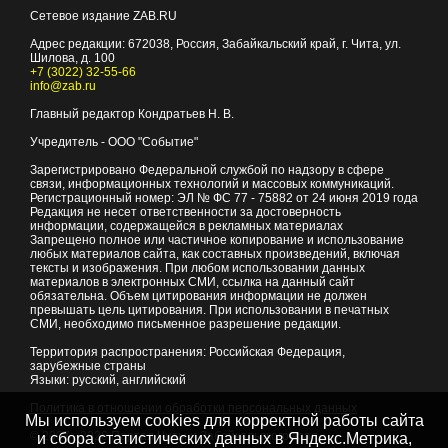
Сетевое издание ZAB.RU
Адрес редакции:
672038
, Россия, Забайкальский край, г.
Чита
,
ул.
Шилова, д. 100
+7 (3022) 32-55-66
info@zab.ru
Главный редактор Кондратьев Н. В.
Учредитель - ООО "Событие"
Зарегистрировано Федеральной службой по надзору в сфере
связи, информационных технологий и массовых коммуникаций.
Регистрационный номер: ЭЛ № ФС 77 - 75882 от 24 июня 2019 года
Редакция не несет ответственности за достоверность
информации, содержащейся в рекламных материалах
Запрещено полное или частичное копирование и использование
любых материалов сайта, как составных произведений, включая
тексты и изображения. При любом использовании данных
материалов в электронных СМИ, ссылка на данный сайт
обязательна. Объем цитирования информации не должен
превышать цель цитирования. При использовании в печатных
СМИ, необходимо письменное разрешение редакции.
Территория распространения: Российская Федерация,
зарубежные страны
Языки: русский, английский
Политика в отношении обработки персональных данных
Мы используем cookies для корректной работы сайта
© 2007 - 2026
Портал Читы и Забайкальского края
и сбора статистических данных в Яндекс.Метрика,