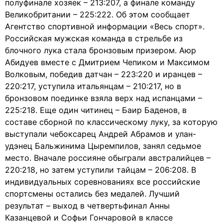
полуфинале хозяек – 213:207, а финале команду
Великобритании – 225:222. Об этом сообщает
Агентство спортивной информации «Весь спорт».
Российская мужская команда в стрельбе из
блочного лука стала бронзовым призером. Аюр
Абидуев вместе с Дмитрием Чепиком и Максимом
Волковым, победив датчан – 223:220 и иранцев –
220:217, уступила итальянцам – 210:217, но в
бронзовом поединке взяла верх над испанцами –
225:218. Еще один читинец – Баир Баденов, в
составе сборной по классическому луку, за которую
выступали чебоксарец Андрей Абрамов и улан-
удэнец Бальжинима Цыремпилов, занял седьмое
место. Вначале россияне обыграли австралийцев –
220:218, но затем уступили тайцам – 206:208. В
индивидуальных соревнованиях все российские
спортсмены остались без медалей. Лучший
результат – выход в четвертьфинал Анны
Казанцевой и Софьи Гончаровой в классе